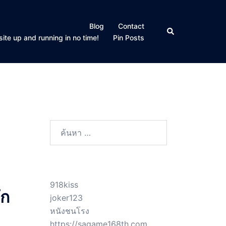
Blog
Contact
Search
ite up and running in no time!
Pin Posts
ค้นหา
สำหรับ:
918kiss
ัก
joker123
หนังชนโรง
https://sagame168th.com