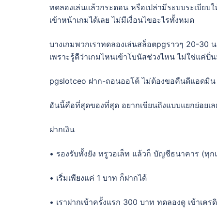
ทดลองเล่นแล้วกระดอน หรือเปล่ามีระบบระเบียบให้ทด
เข้าหน้าเกมได้เลย ไม่มีเงื่อนไขอะไรทั้งหมด
บางเกมพวกเราทดลองเล่นสล็อตpgราวๆ 20-30 นาทีเพื
เพราะรู้ดีว่าเกมไหนเข้าโบนัสช่วงไหน ไม่ใช่แค่ปั่นม
pgslotceo ฝาก-ถอนออโต้ ไม่ต้องขอคืนดีแอดมิน เง
อันนี้คือที่สุดของที่สุด อยากเขียนถึงแบบแยกย่อยเล
ฝากเงิน
• รองรับทั้งยัง ทรูวอเล็ท แล้วก็ บัญชีธนาคาร (ทุก
• เริ่มเพียงแค่ 1 บาท ก็ฝากได้
• เราฝากเข้าครั้งแรก 300 บาท ทดลองดู เข้าเครดิตใ