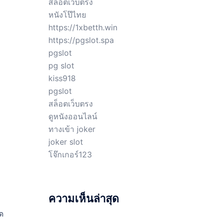
สล็อตเว็บตรง
หนังโป๊ไทย
https://1xbetth.win
https://pgslot.spa
pgslot
ง
pg slot
kiss918
pgslot
สล็อตเว็บตรง
ดูหนังออนไลน์
ทางเข้า joker
joker slot
โจ๊กเกอร์123
ความเห็นล่าสุด
ด