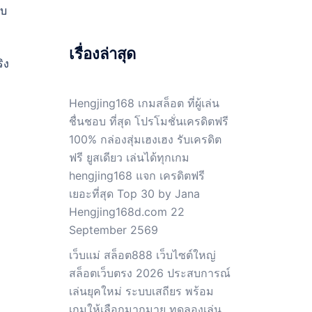
ับ
เรื่องล่าสุด
ิง
Hengjing168 เกมสล็อต ที่ผู้เล่น
ชื่นชอบ ที่สุด โปรโมชั่นเครดิตฟรี
100% กล่องสุ่มเฮงเฮง รับเครดิต
ฟรี ยูสเดียว เล่นได้ทุกเกม
hengjing168 แจก เครดิตฟรี
เยอะที่สุด Top 30 by Jana
Hengjing168d.com 22
September 2569
เว็บแม่ สล็อต888 เว็บไซต์ใหญ่
สล็อตเว็บตรง 2026 ประสบการณ์
เล่นยุคใหม่ ระบบเสถียร พร้อม
เกมให้เลือกมากมาย ทดลองเล่น