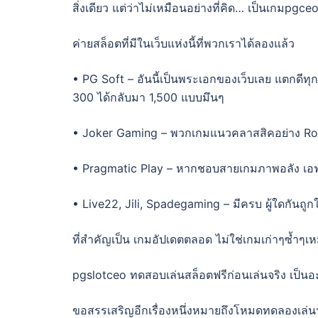
สิ่งเดียว แต่ว่าไม่เหมือนอย่างที่คิด… เป็นเกมpgce
ค่ายสล็อตที่มีในเว็บแห่งนี้ที่พวกเราได้ลองแล้ว
• PG Soft – อันนี้เป็นพระเอกของเว็บเลย แตกดี
300 ได้กลับมา 1,500 แบบมึนๆ
• Joker Gaming – พวกเกมแนวคลาสสิคอย่าง Roma ก
• Pragmatic Play – หากชอบสายเกมภาพอลัง เอฟเฟ
• Live22, Jili, Spadegaming – มีครบ ผู้ใดกันถู
ที่สำคัญเป็น เกมอัปเดตตลอด ไม่ใช่เกมเก่าๆซ้ำๆเ
pgslotceo ทดสอบเล่นสล็อตฟรีก่อนเล่นจริง เป็นอ
ขอสรรเสริญอีกเรื่องหนึ่งหมายถึงโหมดทดลองเล่