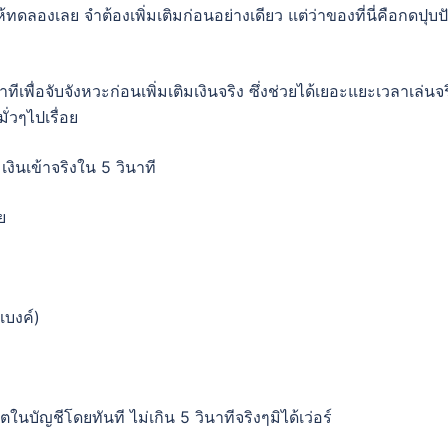
ลองเลย จำต้องเพิ่มเติมก่อนอย่างเดียว แต่ว่าของที่นี่คือกดปุบป
่อจับจังหวะก่อนเพิ่มเติมเงินจริง ซึ่งช่วยได้เยอะแยะเวลาเล่นจร
ั่วๆไปเรื่อย
ินเข้าจริงใน 5 วินาที
ย
แบงค์)
นบัญชีโดยทันที ไม่เกิน 5 วินาทีจริงๆมิได้เว่อร์