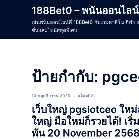
Skip
188Bet0 – พนันออนไลน์ที
to
content
เล่นพนันออนไลน์ที่ 188Bet0 กับเกมคาสิโน กีฬ
ชั่นและโบนัสสุดพิเศษ
ป้ายกำกับ:
pgce
13 พฤศจิกายน 2025
สล็อตPG
เว็บใหญ่ pgslotceo ใหม่
ใหญ่ มือใหม่ก็รวยได้! เร
พัน 20 November 2568