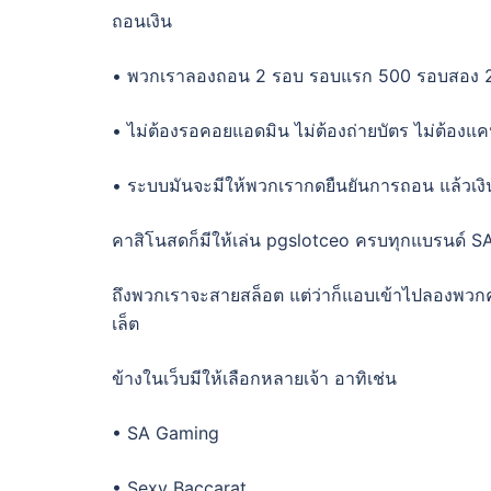
ถอนเงิน
• พวกเราลองถอน 2 รอบ รอบแรก 500 รอบสอง 2,50
• ไม่ต้องรอคอยแอดมิน ไม่ต้องถ่ายบัตร ไม่ต้องแคป
• ระบบมันจะมีให้พวกเรากดยืนยันการถอน แล้วเงิน
คาสิโนสดก็มีให้เล่น pgslotceo ครบทุกแบรนด์ S
ถึงพวกเราจะสายสล็อต แต่ว่าก็แอบเข้าไปลองพวกคาส
เล็ต
ข้างในเว็บมีให้เลือกหลายเจ้า อาทิเช่น
• SA Gaming
• Sexy Baccarat