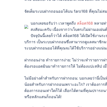
จัดเต็มระบบฝากถอนออโต้บน faro168 ที่คุณไม่
บอกเลยขอรับว่า เวลาพูดถึง
สล็อต168
หลายท่า
สงสัยนะครับ เนื่องจากว่าเว็บตรงไม่ผ่านเอเย่นต
ปัจจุบันนี้เลยก็ว่าได้ สล็อต168 ได้เปิดใช้ง
บริการ เป็นระบบฝากถอนซึ่งสามารถดูแลสมาชิกมากย
ระบบฝากถอนออโต้ที่คุณจะได้ใช้บริการอย่างแน่
ฝากถอนง่าย ทำรายการง่าย: ไม่ว่าจะทำรายการฝา
ต้องรอแอดมินมาทำรายการให้ ไม่ต้องแปะสลิป เมื่
ไม่มีอย่างต่ำสำหรับการฝากถอน: บอกเลยว่านี่เป็
น้อยสำหรับการฝากถอนเพราะอะไร? เราต้องการที่จ
ต้องการถอนเท่าใดก็ได้ เลือกได้ตามที่คุณปรารถนา
หรือหลักแสนก็ถอนได้!