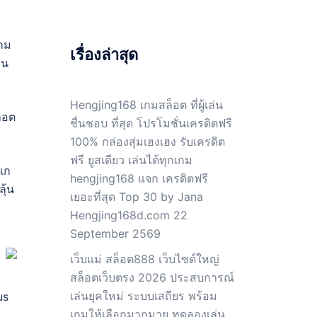
เกม
เรื่องล่าสุด
อน
Hengjing168 เกมสล็อต ที่ผู้เล่น
ล็อต
ชื่นชอบ ที่สุด โปรโมชั่นเครดิตฟรี
100% กล่องสุ่มเฮงเฮง รับเครดิต
ฟรี ยูสเดียว เล่นได้ทุกเกม
เก
hengjing168 แจก เครดิตฟรี
ุ้น
เยอะที่สุด Top 30 by Jana
Hengjing168d.com 22
September 2569
เว็บแม่ สล็อต888 เว็บไซต์ใหญ่
สล็อตเว็บตรง 2026 ประสบการณ์
เล่นยุคใหม่ ระบบเสถียร พร้อม
us
เกมให้เลือกมากมาย ทดลองเล่น