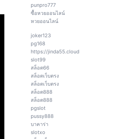
punpro777
ซื้อหวยออนไลน์
หวยออนไลน์
joker123
pg168
https://jinda55.cloud
slot99
สล็อต66
สล็อตเว็บตรง
สล็อตเว็บตรง
สล็อต888
สล็อต888
pgslot
pussy888
บาคาร่า
slotxo