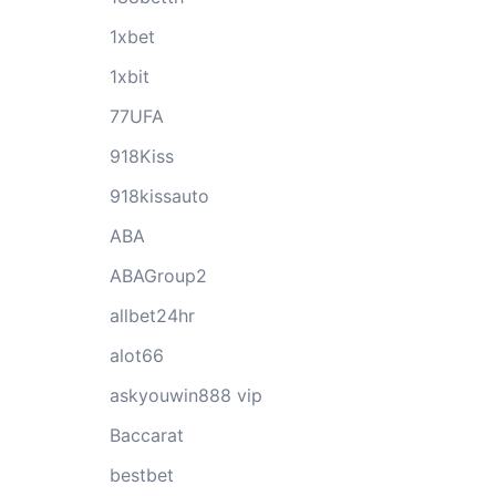
1xbet
1xbit
77UFA
918Kiss
918kissauto
ABA
ABAGroup2
allbet24hr
alot66
askyouwin888 vip
Baccarat
bestbet