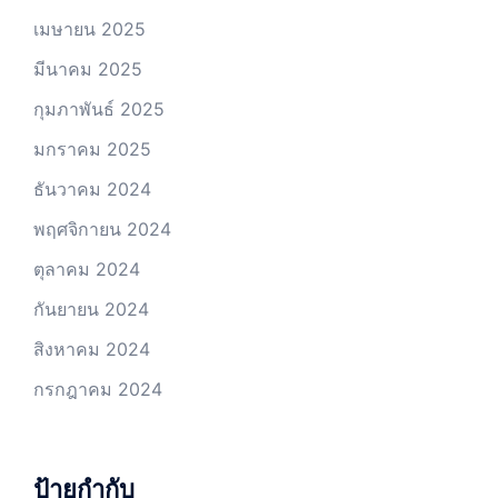
เมษายน 2025
มีนาคม 2025
กุมภาพันธ์ 2025
มกราคม 2025
ธันวาคม 2024
พฤศจิกายน 2024
ตุลาคม 2024
กันยายน 2024
สิงหาคม 2024
กรกฎาคม 2024
ป้ายกำกับ