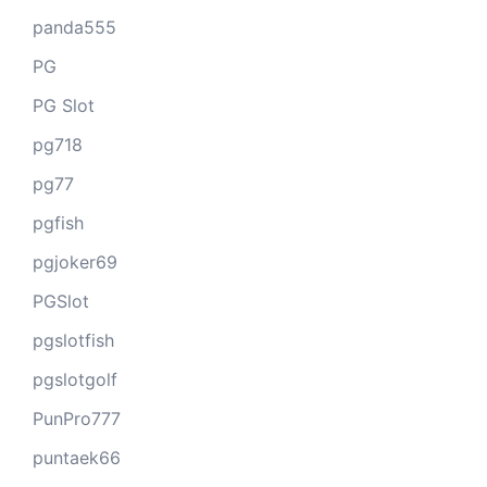
panda555
PG
PG Slot
pg718
pg77
pgfish
pgjoker69
PGSlot
pgslotfish
pgslotgolf
PunPro777
puntaek66