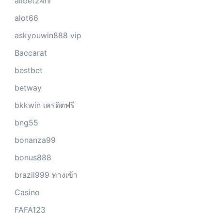
allbet24hr
alot66
askyouwin888 vip
Baccarat
bestbet
betway
bkkwin เครดิตฟรี
bng55
bonanza99
bonus888
brazil999 ทางเข้า
Casino
FAFA123