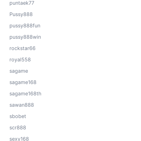
puntaek77
Pussy888
pussy888fun
pussy888win
rockstar66
royal558
sagame
sagame168
sagame168th
sawan888
sbobet
scr888
sexy168