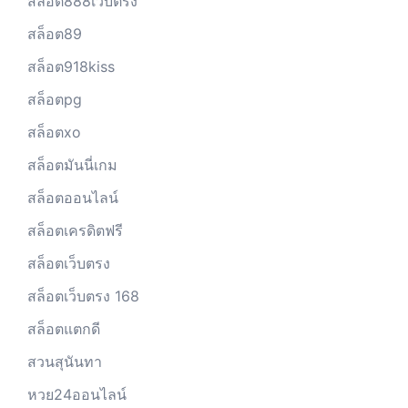
สล็อต888เว็บตรง
สล็อต89
สล็อต918kiss
สล็อตpg
สล็อตxo
สล็อตมันนี่เกม
สล็อตออนไลน์
สล็อตเครดิตฟรี
สล็อตเว็บตรง
สล็อตเว็บตรง 168
สล็อตแตกดี
สวนสุนันทา
หวย24ออนไลน์