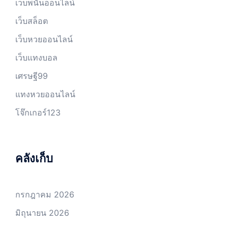
เว็บพนันออนไลน์
เว็บสล็อต
เว็บหวยออนไลน์
เว็บแทงบอล
เศรษฐี99
แทงหวยออนไลน์
โจ๊กเกอร์123
คลังเก็บ
กรกฎาคม 2026
มิถุนายน 2026