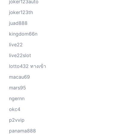
joker123auto
joker123th
juad888
kingdom66n
live22
live22slot
lotto432 ทางเข้า
macau69
mars95
ngernn
okc4
p2vvip
panama888