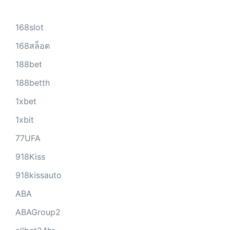
168slot
168สล็อต
188bet
188betth
1xbet
1xbit
77UFA
918Kiss
918kissauto
ABA
ABAGroup2