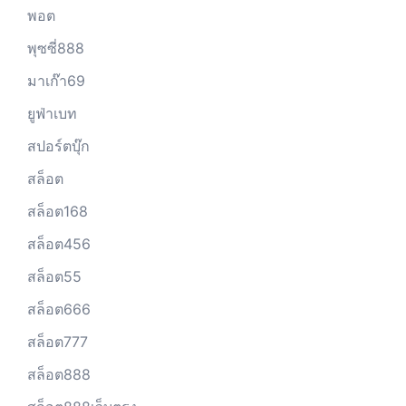
พอต
พุซซี่888
มาเก๊า69
ยูฟ่าเบท
สปอร์ตบุ๊ก
สล็อต
สล็อต168
สล็อต456
สล็อต55
สล็อต666
สล็อต777
สล็อต888