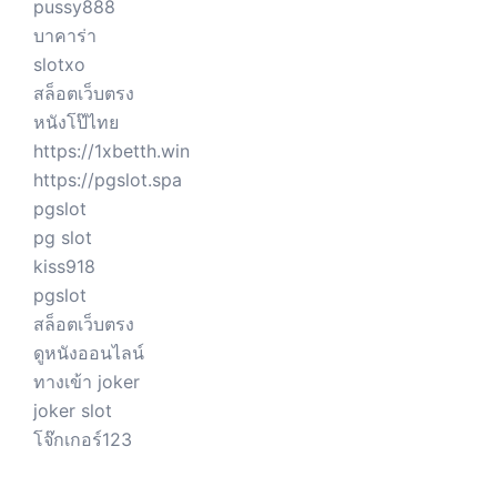
pussy888
บาคาร่า
slotxo
สล็อตเว็บตรง
หนังโป๊ไทย
https://1xbetth.win
https://pgslot.spa
pgslot
pg slot
kiss918
pgslot
สล็อตเว็บตรง
ดูหนังออนไลน์
ทางเข้า joker
joker slot
โจ๊กเกอร์123