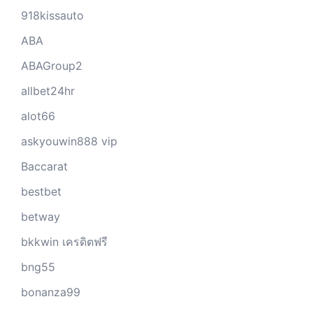
918kissauto
ABA
ABAGroup2
allbet24hr
alot66
askyouwin888 vip
Baccarat
bestbet
betway
bkkwin เครดิตฟรี
bng55
bonanza99