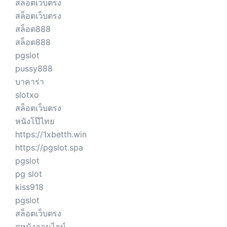
สล็อตเว็บตรง
สล็อตเว็บตรง
สล็อต888
สล็อต888
pgslot
pussy888
บาคาร่า
slotxo
สล็อตเว็บตรง
หนังโป๊ไทย
https://1xbetth.win
https://pgslot.spa
pgslot
pg slot
kiss918
pgslot
สล็อตเว็บตรง
ดูหนังออนไลน์