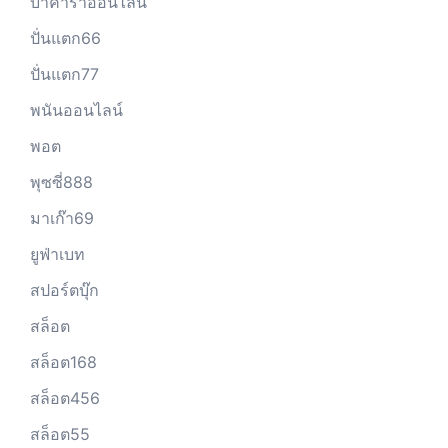
บาคาร่าออนไลน์
ปั่นแตก66
ปั่นแตก77
พนันออนไลน์
พอต
พุซซี่888
มาเก๊า69
ยูฟ่าเบท
สปอร์ตบุ๊ก
สล็อต
สล็อต168
สล็อต456
สล็อต55