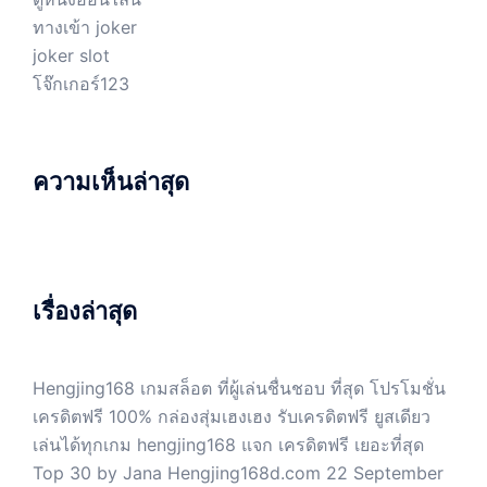
ทางเข้า joker
joker slot
โจ๊กเกอร์123
ความเห็นล่าสุด
เรื่องล่าสุด
Hengjing168 เกมสล็อต ที่ผู้เล่นชื่นชอบ ที่สุด โปรโมชั่น
เครดิตฟรี 100% กล่องสุ่มเฮงเฮง รับเครดิตฟรี ยูสเดียว
เล่นได้ทุกเกม hengjing168 แจก เครดิตฟรี เยอะที่สุด
Top 30 by Jana Hengjing168d.com 22 September