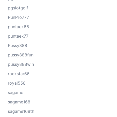
pgslotgolf
PunPro777
puntaek66
puntaek77
Pussy888
pussy888fun
pussy888win
rockstar66
royal558
sagame
sagame168
sagame168th