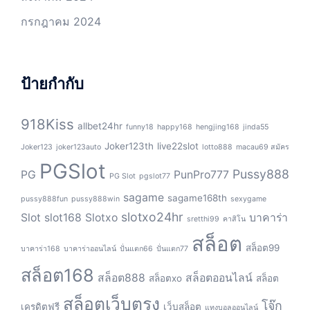
กรกฎาคม 2024
ป้ายกำกับ
918Kiss
allbet24hr
funny18
happy168
hengjing168
jinda55
Joker123th
live22slot
Joker123
joker123auto
lotto888
macau69 สมัคร
PGSlot
Pussy888
PG
PunPro777
PG Slot
pgslot77
sagame
sagame168th
pussy888fun
pussy888win
sexygame
slotxo24hr
Slot
slot168
Slotxo
บาคาร่า
sretthi99
คาสิโน
สล็อต
สล็อต99
บาคาร่า168
บาคาร่าออนไลน์
ปั่นแตก66
ปั่นแตก77
สล็อต168
สล็อต888
สล็อตออนไลน์
สล็อตxo
สล็อต
สล็อตเว็บตรง
โจ๊ก
เครดิตฟรี
เว็บสล็อต
แทงบอลออนไลน์