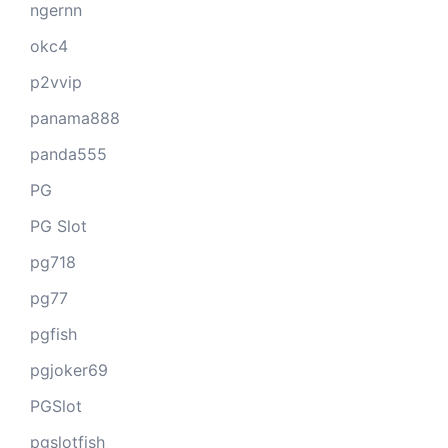
ngernn
okc4
p2vvip
panama888
panda555
PG
PG Slot
pg718
pg77
pgfish
pgjoker69
PGSlot
pgslotfish