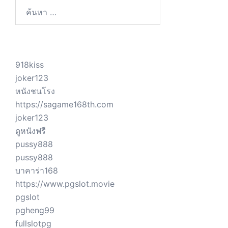
ค้นหา
สำหรับ:
918kiss
joker123
หนังชนโรง
https://sagame168th.com
joker123
ดูหนังฟรี
pussy888
pussy888
บาคาร่า168
https://www.pgslot.movie
pgslot
pgheng99
fullslotpg