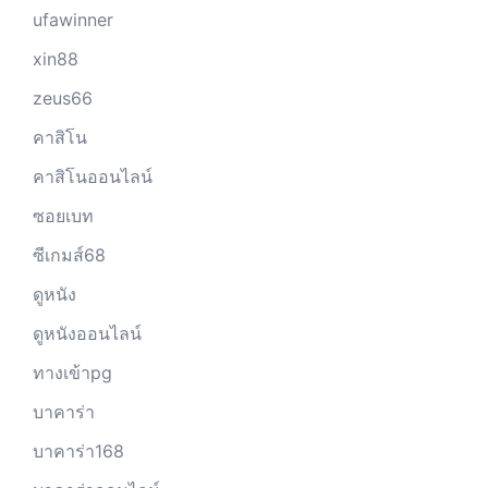
ufawinner
xin88
zeus66
คาสิโน
คาสิโนออนไลน์
ซอยเบท
ซีเกมส์68
ดูหนัง
ดูหนังออนไลน์
ทางเข้าpg
บาคาร่า
บาคาร่า168