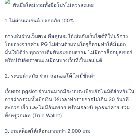
พันมือใหม่รวมทั้งมือโปรไม่ควรละเลย
1. ไม่ผ่านเอเย่นต์ ปลอดภัย 100%
การเล่นผ่านเว็บตรง คือคุณจะได้เล่นกับเว็บไซต์ที่ให้บริการ
โดยตรงจากค่าย PG ไม่ผ่านตัวแทนใดๆก็ตามทำให้มั่นอก
มั่นใจได้ว่า ทุกการเดิมพันจะชอบธรรม ไม่มีการล็อกยูสเซอร์
หรือปรับอัตราชนะเหมือนบางเว็บที่เป็นเอเย่นต์
2. ระบบนำสมัย ฝาก-ถอนออโต้ ไม่มีขั้นต่ำ
เว็บตรง pgslot จำนวนมากมีระบบระเบียบอัตโนมัติสำหรับใน
การฝากรวมทั้งเบิกเงิน ใช้เวลาทำรายการไม่เกิน 30 วินาที
สะดวก เร็ว และไม่มีอันตราย พร้อมรองรับทุกธนาคาร รวม
ทั้งทรูวอเลท (True Wallet)
3. เกมสล็อตให้เลือกมากกว่า 2,000 เกม