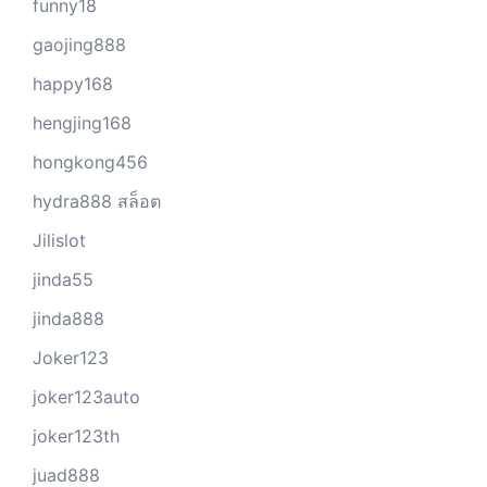
funny18
gaojing888
happy168
hengjing168
hongkong456
hydra888 สล็อต
Jilislot
jinda55
jinda888
Joker123
joker123auto
joker123th
juad888