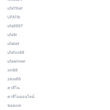
ufa11bet
UFA11k
ufa8997
ufa9r
ufabet
ufafox88
ufawinner
xin88
zeus66
คาสิโน
คาสิโนออนไลน์
ซอยเบท