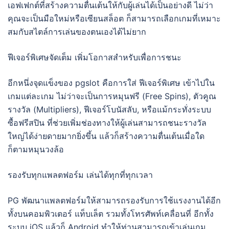
เอฟเฟกต์ที่สร้างความตื่นเต้นให้กับผู้เล่นได้เป็นอย่างดี ไม่ว่า
คุณจะเป็นมือใหม่หรือเซียนสล็อต ก็สามารถเลือกเกมที่เหมาะ
สมกับสไตล์การเล่นของตนเองได้ไม่ยาก
ฟีเจอร์พิเศษจัดเต็ม เพิ่มโอกาสสำหรับเพื่อการชนะ
อีกหนึ่งจุดแข็งของ pgslot คือการใส่ ฟีเจอร์พิเศษ เข้าไปใน
เกมแต่ละเกม ไม่ว่าจะเป็นการหมุนฟรี (Free Spins), ตัวคูณ
รางวัล (Multipliers), ฟีเจอร์โบนัสลับ, หรือแม้กระทั่งระบบ
ซื้อฟรีสปิน ที่ช่วยเพิ่มช่องทางให้ผู้เล่นสามารถชนะรางวัล
ใหญ่ได้ง่ายดายมากยิ่งขึ้น แล้วก็สร้างความตื่นเต้นเมื่อใด
ก็ตามหมุนวงล้อ
รองรับทุกแพลตฟอร์ม เล่นได้ทุกที่ทุกเวลา
PG พัฒนาแพลตฟอร์มให้สามารถรองรับการใช้แรงงานได้อีก
ทั้งบนคอมพิวเตอร์ แท็บเล็ต รวมทั้งโทรศัพท์เคลื่อนที่ อีกทั้ง
ระบบ iOS แล้วก็ Android ทำให้ท่านสามารถเข้าเล่นเกม