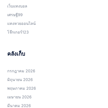
เว็บแทงบอล
เศรษฐี99
แทงหวยออนไลน์
โจ๊กเกอร์123
คลังเก็บ
กรกฎาคม 2026
มิถุนายน 2026
พฤษภาคม 2026
เมษายน 2026
มีนาคม 2026