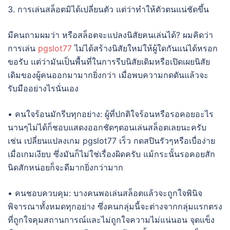
3. การเล่นสล็อตมิได้เปลี่ยนตัว แต่ว่าทำให้ตัวตนแน่ชัดขึ้น
มีคนถามผมว่า หรือสล็อตจะแปลงนิสัยคนเล่นได้? ผมคิดว่า
การเล่น
pgslot77
ไม่ได้สร้างนิสัยใหม่ให้ผู้ใดกันแน่ได้หรอก
ขอรับ แต่ว่ามันเป็นพื้นที่ในการรีบนิสัยเดิมหรือเปิดเผยนิสัย
เดิมของผู้คนออกมามากยิ่งกว่า เมื่อพบความกดดันแล้วจะ
รับมืออย่างไรนั่นเอง
• คนใจร้อนมักรีบทุกอย่าง: ผู้ที่ปกติใจร้อนหรือรอคอยอะไร
นานๆไม่ได้ก็ชอบแสดงออกชัดๆตอนเล่นสล็อตเลยนะครับ
เช่น เปลี่ยนแปลงเกม pgslot77 เร็ว กดสปินรัวๆหรือเบื่อง่าย
เมื่อเกมเงียบ ซึ่งมันก็ไม่ใช่เรื่องผิดครับ แม้กระนั้นรอคอยสัก
นิดสักหน่อยก็จะดีมากยิ่งกว่ามาก
• คนชอบควบคุม: บางคนพอเล่นสล็อตแล้วจะถูกใจพินิจ
พิจารณาทั้งหมดทุกอย่าง ซึ่งคนกลุ่มนี้จะต่างจากกลุ่มแรกตรง
ที่ถูกใจคุมสถานการณ์และไม่ถูกใจความไม่แน่นอน จุดแข็ง