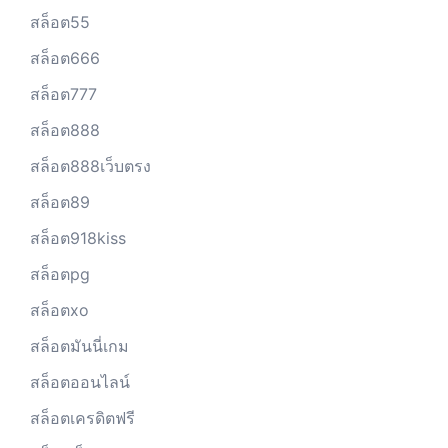
สล็อต55
สล็อต666
สล็อต777
สล็อต888
สล็อต888เว็บตรง
สล็อต89
สล็อต918kiss
สล็อตpg
สล็อตxo
สล็อตมันนี่เกม
สล็อตออนไลน์
สล็อตเครดิตฟรี