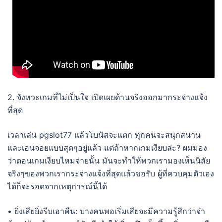
2. จังหวะเกมที่ไม่เป็นใจ เปิดเผยด้านจริงออกมากระจ่างแจ้ง
ที่สุด
เวลาเล่น pgslot77 แล้วโบนัสจะแตก ทุกคนจะสนุกสนาน
และเอนจอยแบบสุดๆอยู่แล้ว แต่ถ้าหากเกมเงียบล่ะ? ผมมอง
ว่าตอนเกมเงียบไหมจ่ายนั้น มันจะทำให้พวกเรามองเห็นนิสัย
จริงๆของพวกเรากระจ่างแจ้งที่สุดแล้วขอรับ ผู้ที่ควบคุมตัวเอง
ได้ก็จะรอดจากเหตุการณ์นี้ได้
• ยิ่งเสียยิ่งรีบเอาคืน: บางคนพอเริ่มเสียจะมีความรู้สึกว่าจำ