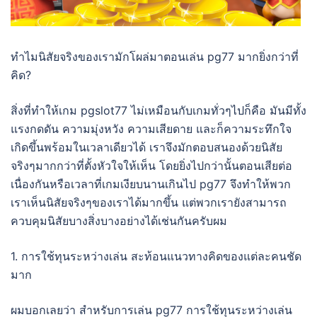
ทำไมนิสัยจริงของเรามักโผล่มาตอนเล่น pg77 มากยิ่งกว่าที่
คิด?
สิ่งที่ทำให้เกม pgslot77 ไม่เหมือนกับเกมทั่วๆไปก็คือ มันมีทั้ง
แรงกดดัน ความมุ่งหวัง ความเสียดาย และก็ความระทึกใจ
เกิดขึ้นพร้อมในเวลาเดียวได้ เราจึงมักตอบสนองด้วยนิสัย
จริงๆมากกว่าที่ตั้งหัวใจให้เห็น โดยยิ่งไปกว่านั้นตอนเสียต่อ
เนื่องกันหรือเวลาที่เกมเงียบนานเกินไป pg77 จึงทำให้พวก
เราเห็นนิสัยจริงๆของเราได้มากขึ้น แต่พวกเรายังสามารถ
ควบคุมนิสัยบางสิ่งบางอย่างได้เช่นกันครับผม
1. การใช้ทุนระหว่างเล่น สะท้อนแนวทางคิดของแต่ละคนชัด
มาก
ผมบอกเลยว่า สำหรับการเล่น pg77 การใช้ทุนระหว่างเล่น