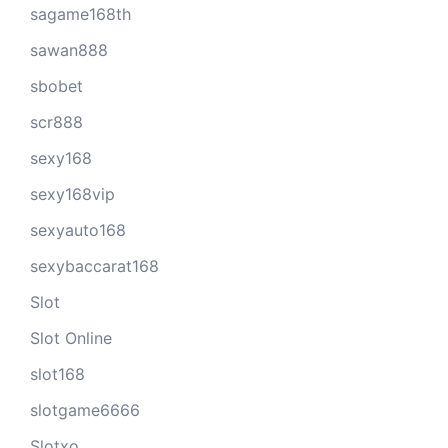
sagame168th
sawan888
sbobet
scr888
sexy168
sexy168vip
sexyauto168
sexybaccarat168
Slot
Slot Online
slot168
slotgame6666
Slotxo