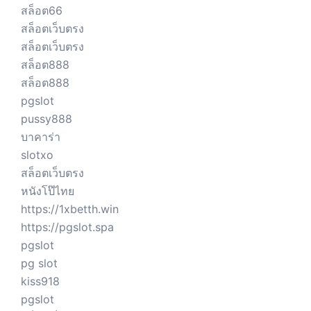
สล็อต66
สล็อตเว็บตรง
สล็อตเว็บตรง
สล็อต888
สล็อต888
pgslot
pussy888
บาคาร่า
slotxo
สล็อตเว็บตรง
หนังโป๊ไทย
https://1xbetth.win
https://pgslot.spa
pgslot
pg slot
kiss918
pgslot