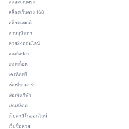
สล็อตเว็บตรง
สล็อตเว็บตรง 168
สล็อตแตกดี
สวนสุนันทา
หวย24ออนไลน์
เกมยิงปลา
เกมสล็อต
เครดิตฟรี
เซ็กซี่บาคาร่า
เดิมพันกีฬา
เล่นสล็อต
เว็บคาสิโนออนไลน์
เว็บซื้อหวย