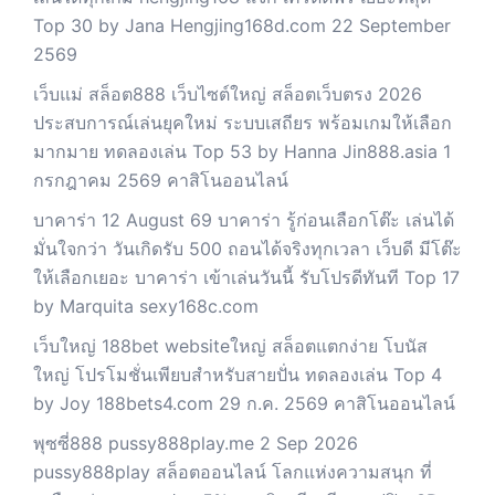
Top 30 by Jana Hengjing168d.com 22 September
2569
เว็บแม่ สล็อต888 เว็บไซต์ใหญ่ สล็อตเว็บตรง 2026
ประสบการณ์เล่นยุคใหม่ ระบบเสถียร พร้อมเกมให้เลือก
มากมาย ทดลองเล่น Top 53 by Hanna Jin888.asia 1
กรกฎาคม 2569 คาสิโนออนไลน์
บาคาร่า 12 August 69 บาคาร่า รู้ก่อนเลือกโต๊ะ เล่นได้
มั่นใจกว่า วันเกิดรับ 500 ถอนได้จริงทุกเวลา เว็บดี มีโต๊ะ
ให้เลือกเยอะ บาคาร่า เข้าเล่นวันนี้ รับโปรดีทันที Top 17
by Marquita sexy168c.com
เว็บใหญ่ 188bet websiteใหญ่ สล็อตแตกง่าย โบนัส
ใหญ่ โปรโมชั่นเพียบสำหรับสายปั่น ทดลองเล่น Top 4
by Joy 188bets4.com 29 ก.ค. 2569 คาสิโนออนไลน์
พุซซี่888 pussy888play.me 2 Sep 2026
pussy888play สล็อตออนไลน์ โลกแห่งความสนุก ที่