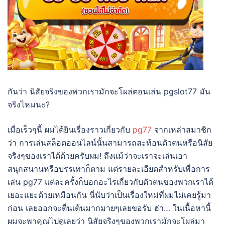
กันว่า นิสัยจริงของพวกเรามักจะโผล่ตอนเล่น pgslot77 มัน
จริงไหมนะ?
เมื่อเร็วๆนี้ ผมได้ยินเรื่องราวเกี่ยวกับ
pg77
จากเหล่าสมาชิก
ว่า การเล่นสล็อตออนไลน์นั้นสามารถสะท้อนตัวตนหรือนิสัย
จริงๆของเราได้ด้วยครับผม! ถึงแม้ว่าจะเราจะเล่นเอา
สนุกสนานหรือบรรเทาก็ตาม แต่รายละเอียดสำหรับเพื่อการ
เล่น pg77 แต่ละครั้งก็บอกอะไรเกี่ยวกับตัวตนของพวกเราได้
เยอะแยะด้วยเหมือนกัน นี่นับว่าเป็นเรื่องใหม่ที่ผมไม่เคยรู้มา
ก่อน เลยออกจะตื่นเต้นมากมายๆเลยขอรับ ฮ่า… ในเนื้อหานี้
ผมจะพาคุณไปดูเลยว่า นิสัยจริงๆของพวกเรามักจะโผล่มา