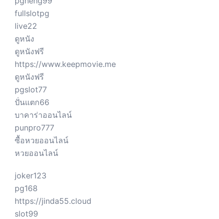
pgheng99
fullslotpg
live22
ดูหนัง
ดูหนังฟรี
https://www.keepmovie.me
ดูหนังฟรี
pgslot77
ปั่นแตก66
บาคาร่าออนไลน์
punpro777
ซื้อหวยออนไลน์
หวยออนไลน์
joker123
pg168
https://jinda55.cloud
slot99