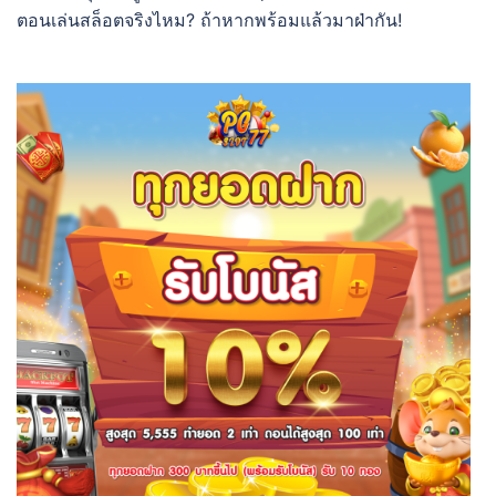
ตอนเล่นสล็อตจริงไหม? ถ้าหากพร้อมแล้วมาฝ่ากัน!