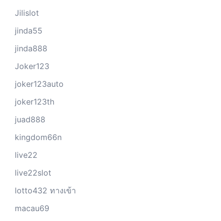
Jilislot
jinda55
jinda888
Joker123
joker123auto
joker123th
juad888
kingdom66n
live22
live22slot
lotto432 ทางเข้า
macau69