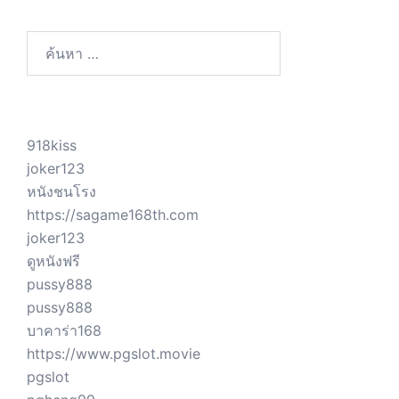
ค้นหา
สำหรับ:
918kiss
joker123
หนังชนโรง
https://sagame168th.com
joker123
ดูหนังฟรี
pussy888
pussy888
บาคาร่า168
https://www.pgslot.movie
pgslot