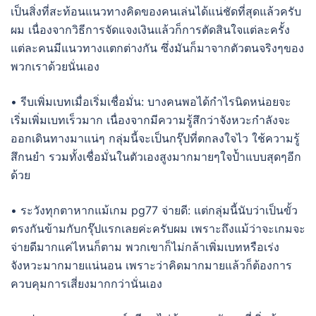
เป็นสิ่งที่สะท้อนแนวทางคิดของคนเล่นได้แน่ชัดที่สุดแล้วครับ
ผม เนื่องจากวิธีการจัดแจงเงินแล้วก็การตัดสินใจแต่ละครั้ง
แต่ละคนมีแนวทางแตกต่างกัน ซึ่งมันก็มาจากตัวตนจริงๆของ
พวกเราด้วยนั่นเอง
• รีบเพิ่มเบทเมื่อเริ่มเชื่อมั่น: บางคนพอได้กำไรนิดหน่อยจะ
เริ่มเพิ่มเบทเร็วมาก เนื่องจากมีความรู้สึกว่าจังหวะกำลังจะ
ออกเดินทางมาแน่ๆ กลุ่มนี้จะเป็นกรุ๊ปที่ตกลงใจไว ใช้ความรู้
สึกนยำ รวมทั้งเชื่อมั่นในตัวเองสูงมากมายๆใจป้ำแบบสุดๆอีก
ด้วย
• ระวังทุกตาหากแม้เกม pg77 จ่ายดี: แต่กลุ่มนี้นับว่าเป็นขั้ว
ตรงกันข้ามกับกรุ๊ปแรกเลยค่ะครับผม เพราะถึงแม้ว่าจะเกมจะ
จ่ายดีมากแค่ไหนก็ตาม พวกเขาก็ไม่กล้าเพิ่มเบทหรือเร่ง
จังหวะมากมายแน่นอน เพราะว่าคิดมากมายแล้วก็ต้องการ
ควบคุมการเสี่ยงมากกว่านั่นเอง