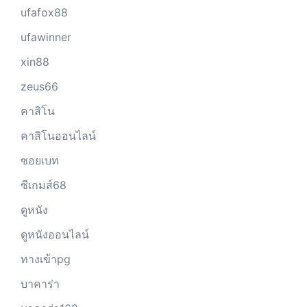
ufafox88
ufawinner
xin88
zeus66
คาสิโน
คาสิโนออนไลน์
ซอยเบท
ซีเกมส์68
ดูหนัง
ดูหนังออนไลน์
ทางเข้าpg
บาคาร่า