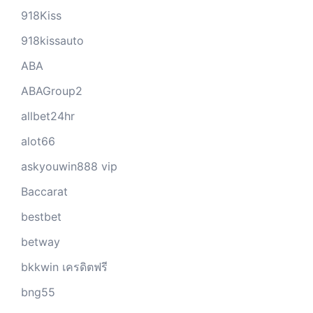
918Kiss
918kissauto
ABA
ABAGroup2
allbet24hr
alot66
askyouwin888 vip
Baccarat
bestbet
betway
bkkwin เครดิตฟรี
bng55