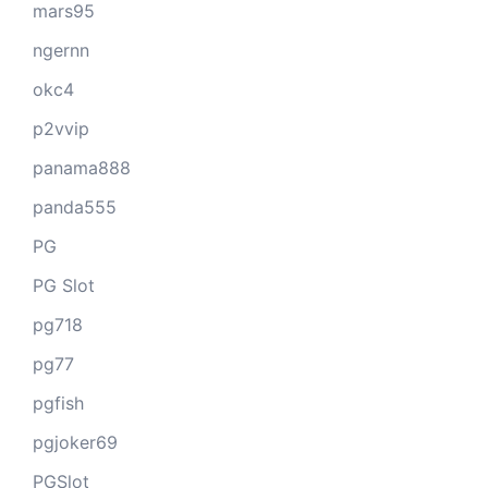
mars95
ngernn
okc4
p2vvip
panama888
panda555
PG
PG Slot
pg718
pg77
pgfish
pgjoker69
PGSlot