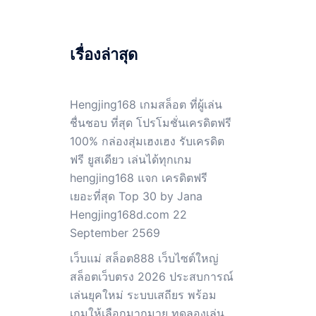
เรื่องล่าสุด
Hengjing168 เกมสล็อต ที่ผู้เล่น
ชื่นชอบ ที่สุด โปรโมชั่นเครดิตฟรี
100% กล่องสุ่มเฮงเฮง รับเครดิต
ฟรี ยูสเดียว เล่นได้ทุกเกม
hengjing168 แจก เครดิตฟรี
เยอะที่สุด Top 30 by Jana
Hengjing168d.com 22
September 2569
เว็บแม่ สล็อต888 เว็บไซต์ใหญ่
สล็อตเว็บตรง 2026 ประสบการณ์
เล่นยุคใหม่ ระบบเสถียร พร้อม
เกมให้เลือกมากมาย ทดลองเล่น