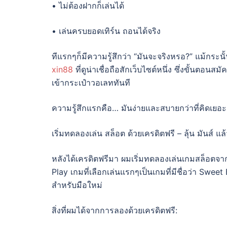
• ไม่ต้องฝากก็เล่นได้
• เล่นครบยอดเทิร์น ถอนได้จริง
ทีแรกๆก็มีความรู้สึกว่า “มันจะจริงหรอ?” แม้กร
xin88
ที่ดูน่าเชื่อถือสักเว็บไซต์หนึ่ง ซึ่งขั้นตอ
เข้ากระเป๋าวอเลททันที
ความรู้สึกแรกคือ… มันง่ายและสบายกว่าที่คิดเยอ
เริ่มทดลองเล่น สล็อต ด้วยเครดิตฟรี – ลุ้น มันส์ แ
หลังได้เครดิตฟรีมา ผมเริ่มทดลองเล่นเกมสล็อตจาก
Play เกมที่เลือกเล่นแรกๆเป็นเกมที่มีชื่อว่า Swe
สำหรับมือใหม่
สิ่งที่ผมได้จากการลองด้วยเครดิตฟรี: