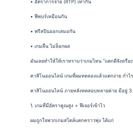
• อัตราการจ่าย (RTP) เท่ากัน
• ฟีพบร์เหมือนกัน
• ฟรีสปินออกเสมอกัน
• เกมลื่น ไม่ล็อกผล
มันเลยทำให้ให้เราทราบว่าเกมไหน “แตกดีจังหรือ
คาสิโนออนไลน์ เกมที่ผมทดลองแล้วแตกง่าย กำไรเร
คาสิโนออนไลน์ ภายหลังทดสอบหลายค่าย มีอยู่ 3 ชนิด
1. เกมที่มีอัตราคูณสูง + ฟีเจอร์เข้าไว
ผมถูกใจพวกเกมสไตล์แตกคราวพุ่ง ได้แก่