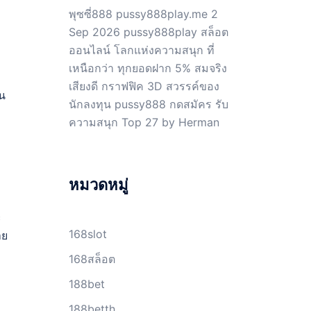
พุซซี่888 pussy888play.me 2
Sep 2026 pussy888play สล็อต
ออนไลน์ โลกแห่งความสนุก ที่
เหนือกว่า ทุกยอดฝาก 5% สมจริง
เสียงดี กราฟฟิค 3D สวรรค์ของ
อน
นักลงทุน pussy888 กดสมัคร รับ
ความสนุก Top 27 by Herman
หมวดหมู่
c
168slot
าย
168สล็อต
188bet
188betth