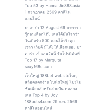
Top 53 by Hanna Jin888.asia
1 กรกฎาคม 2569 คาสิโน
ออนไลน์
บาคาร่า 12 August 69 บาคาร่า
รู้ก่อนเลือกโต๊ะ เล่นได้มั่นใจกว่า
วันเกิดรับ 500 ถอนได้จริงทุก
เวลา เว็บดี มีโต๊ะให้เลือกเยอะ บา
คาร่า เข้าเล่นวันนี้ รับโปรดีทันที
Top 17 by Marquita
sexy168c.com
เว็บใหญ่ 188bet websiteใหญ่
สล็อตแตกง่าย โบนัสใหญ่ โปรโม
ชั่นเพียบสำหรับสายปั่น ทดลอง
เล่น Top 4 by Joy
188bets4.com 29 ก.ค. 2569
คาสิโนออนไลน์