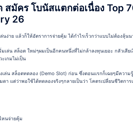
อต สมัคร โบนัสแตกต่อเนื่อง Top 
ry 26
่นง่าย แล้วก็ให้อัตราการจ่ายคุ้ม ได้กำไรเร็วกว่าแบบไม่ต้องลุ้น
ริ่มเล่น สล็อต ใหม่ๆผมเป็นอีกคนหนึ่งที่ไม่กล้าลงทุนเยอะ กลัวเสียเ
หวะเกมไม่เป็น
ล่น สล็อตทดลอง (Demo Slot) ก่อน ซึ่งตอนแรกก็เฉยๆมีความรู้
ดา แต่ว่าพอใช้ได้ทดลองจริงๆกลายเป็นว่า โคตรเปลี่ยนชีวิตการเ
หนจ่ายคุ้ม