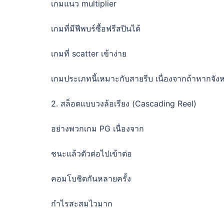
เกมแนว multiplier
เกมที่มีฟีพบร์ซื้อฟรีสปินได้
เกมที่ scatter เข้าง่าย
เกมประเภทนี้เหมาะกับสายรีบ เนื่องจากถ้าหากจังห
2. สล็อตแบบวงล้อเรียง (Cascading Reel)
อย่างพวกเกม PG เนื่องจาก
ชนะแล้วตัวต่อไปเข้าต่อ
คอมโบชิดกันหลายครั้ง
กำไรสะสมไวมาก