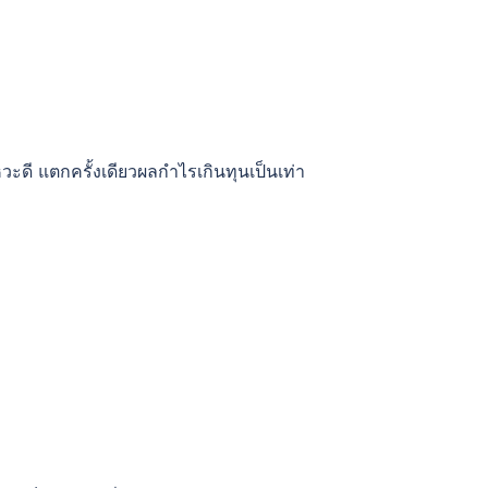
วะดี แตกครั้งเดียวผลกำไรเกินทุนเป็นเท่า