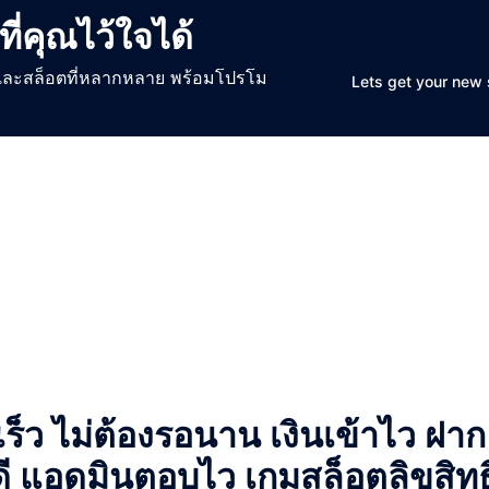
่คุณไว้ใจได้
า และสล็อตที่หลากหลาย พร้อมโปรโม
Lets get your new s
็ว ไม่ต้องรอนาน เงินเข้าไว ฝาก
ดี แอดมินตอบไว เกมสล็อตลิขสิทธิ