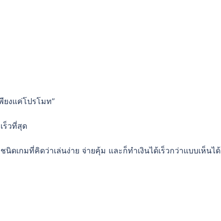
เพียงแค่โปรโมท”
็วที่สุด
เกมที่คิดว่าเล่นง่าย จ่ายคุ้ม และก็ทำเงินได้เร็วกว่าแบบเห็นได้