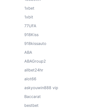
1xbet
1xbit
77UFA
918Kiss
918kissauto
ABA
ABAGroup2
allbet24hr
alot66
askyouwin888 vip
Baccarat
bestbet