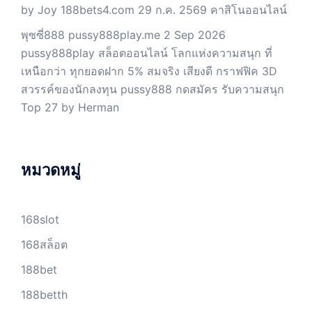
by Joy 188bets4.com 29 ก.ค. 2569 คาสิโนออนไลน์
พุซซี่888 pussy888play.me 2 Sep 2026
pussy888play สล็อตออนไลน์ โลกแห่งความสนุก ที่
เหนือกว่า ทุกยอดฝาก 5% สมจริง เสียงดี กราฟฟิค 3D
สวรรค์ของนักลงทุน pussy888 กดสมัคร รับความสนุก
Top 27 by Herman
หมวดหมู่
168slot
168สล็อต
188bet
188betth