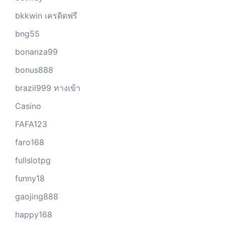
bkkwin เครดิตฟรี
bng55
bonanza99
bonus888
brazil999 ทางเข้า
Casino
FAFA123
faro168
fullslotpg
funny18
gaojing888
happy168