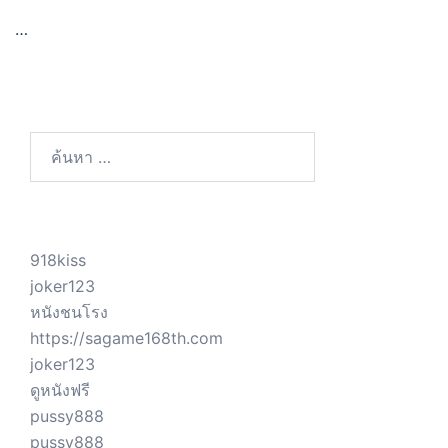
…
ค้นหา
สำหรับ:
918kiss
joker123
หนังชนโรง
https://sagame168th.com
joker123
ดูหนังฟรี
pussy888
pussy888