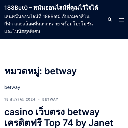
Skip
188Bet0 – พนันออนไลน์ที่คุณไว้ใจได้
to
เล่นพนันออนไลน์ที่ 188Bet0 กับเกมคาสิโน
content
Search
Tog
กีฬา และสล็อตที่หลากหลาย พร้อมโปรโมชั่น
men
และโบนัสสุดพิเศษ
หมวดหมู่:
betway
betway
18 ธันวาคม 2024
BETWAY
casino เว็บตรง betway
เครดิตฟรี Top 74 by Janet