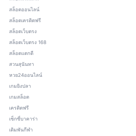
สล็อตออนไลน์
สล็อตเครดิตฟรี
สล็อตเว็บตรง
สล็อตเว็บตรง 168
สล็อตแตกดี
สวนสุนันทา
หวย24ออนไลน์
เกมยิงปลา
เกมสล็อต
เครดิตฟรี
เซ็กซี่บาคาร่า
เดิมพันกีฬา