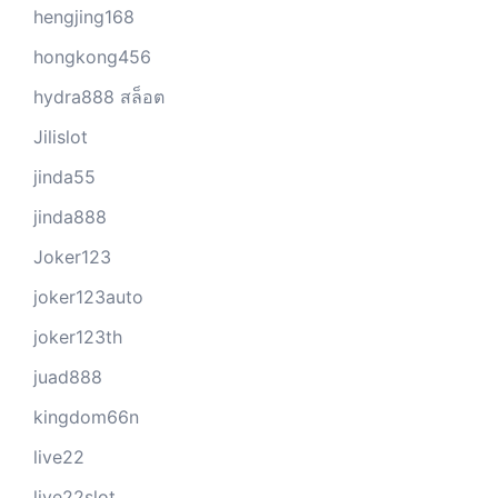
hengjing168
hongkong456
hydra888 สล็อต
Jilislot
jinda55
jinda888
Joker123
joker123auto
joker123th
juad888
kingdom66n
live22
live22slot