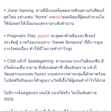
• Joker Gaming: ค่ายที่มีเกมสล็อตคลาสสิกผสานกับฟีพบร์
ยุคใหม่ อย่างเช่น “Roma” เกม
slot
ยอดนิยมที่ผู้คนจำนวนไม่
ใช้น้อยยกให้เป็นเกมแตกง่ายระดับตำนาน
• Pragmatic Play:
pgslot
สะดุดตาด้วยธีมและฟีเจอร์
ประดิษฐ์ มาพร้อมเกมอย่าง “Sweet Bonanza” ที่มีการคูณ
รางวัลต่อเนื่อง ทำให้มีโอกาสทำกำไรสูง
• CQ9 แล้วก็ Spadegaming: ค่ายเกมมาแรงในฝั่งเอเชีย มี
สไตล์เกมที่มากมาย ทั้งยังแฟนตาซี เสี่ยงอันตราย แล้วก็
วัฒนธรรมแบบตะวันออก เกมslotจากค่ายกลุ่มนี้มักมาพร้อม
โบนัสฟรีสปินและก็ตัวคูณรางวัลที่เอื้อให้ผู้เล่นทำกำไรได้ง่าย
ไม่มีการล็อคยูสแน่ๆ เล่นได้ ถอนได้จริง ไม่เป็นอันตราย
100%