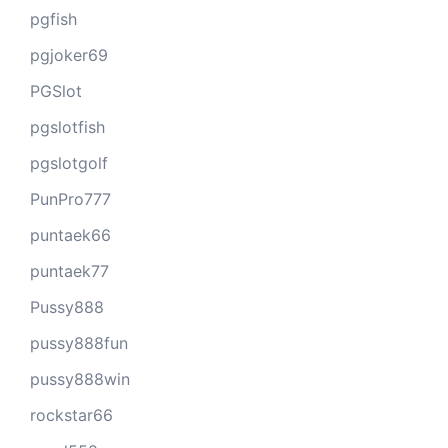
pgfish
pgjoker69
PGSlot
pgslotfish
pgslotgolf
PunPro777
puntaek66
puntaek77
Pussy888
pussy888fun
pussy888win
rockstar66