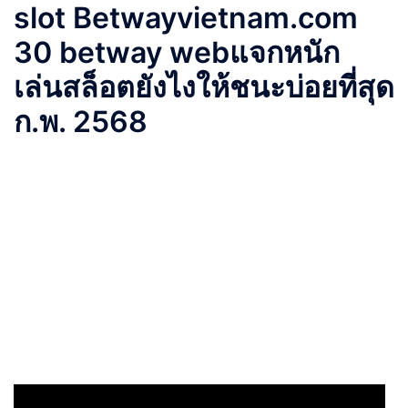
slot Betwayvietnam.com
30 betway webแจกหนัก
เล่นสล็อตยังไงให้ชนะบ่อยที่สุด
ก.พ. 2568