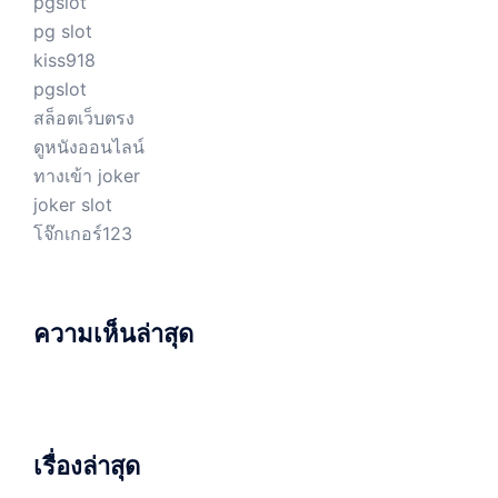
pgslot
pg slot
kiss918
pgslot
สล็อตเว็บตรง
ดูหนังออนไลน์
ทางเข้า joker
joker slot
โจ๊กเกอร์123
ความเห็นล่าสุด
เรื่องล่าสุด