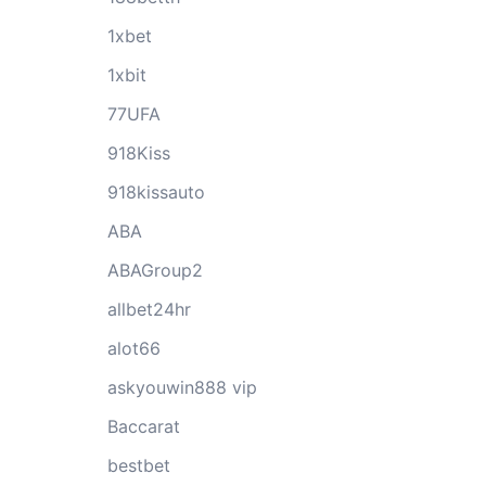
1xbet
1xbit
77UFA
918Kiss
918kissauto
ABA
ABAGroup2
allbet24hr
alot66
askyouwin888 vip
Baccarat
bestbet