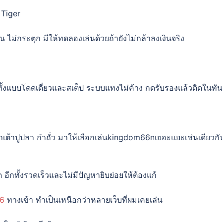
 Tiger
น ไม่กระตุก มีให้ทดลองเล่นด้วยถ้ายังไม่กล้าลงเงินจริง
้งแบบโดดเดี่ยวและสเต็ป ระบบแทงไม่ค้าง กดรับรองแล้วติดในทัน
ำเต้าปูปลา กำถั่ว มาให้เลือกเล่นkingdom66nเยอะแยะเช่นเดียวกั
กทั้งรวดเร็วและไม่มีปัญหายิบย่อยให้ต้องแก้
6
ทางเข้า ทำเป็นเหนือกว่าหลายเว็บที่ผมเคยเล่น