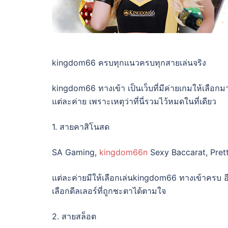
kingdom66 ครบทุกแนวครบทุกสายเล่นจริง
kingdom66 ทางเข้า เป็นเว็บที่มีค่ายเกมให้เลือกม
แต่ละค่าย เพราะเหตุว่าที่นี่รวมไว้หมดในที่เดียว
1. สายคาสิโนสด
SA Gaming,
kingdom66n
Sexy Baccarat, Pre
แต่ละค่ายมีให้เลือกเล่นkingdom66 ทางเข้าครบ อ
เลือกดีลเลอร์ที่ถูกชะตาได้ตามใจ
2. สายสล็อต