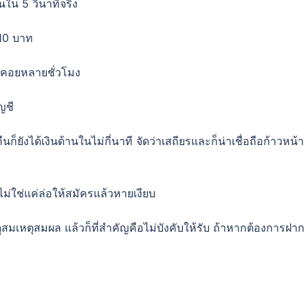
นใน 5 วินาทีจริง
 10 บาท
งคอยหลายชั่วโมง
ญชี
นก็ยังได้เงินด้านในไม่กี่นาที จัดว่าเสถียรและก็น่าเชื่อถือก้าวหน้า
ม่ใช่แค่ล่อให้สมัครแล้วหายเงียบ
ูสมเหตุสมผล แล้วก็ที่สำคัญคือไม่บังคับให้รับ ถ้าหากต้องการฝาก