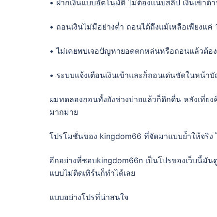
• ฝากเงินแบบอัตโนมัติ ไม่ต้องแนบสลิป เงินเข้าด้า
• ถอนเงินไม่มีอย่างต่ำ ถอนได้ถึงแม้เหลือเพียงแค่
• ไม่เคยพบเจอปัญหายอดตกหล่นหรือถอนแล้วต้อ
• ระบบแจ้งเตือนเงินเข้าและก็ถอนเด่นชัดในหน้าบั
ผมทดลองถอนทั้งยังช่วงบ่ายแล้วก็ดึกดื่น หลังเที่ยงคื
มากมาย
โปรโมชั่นของ kingdom66 ที่จัดมาแบบย้ำให้จริง ไ
อีกอย่างที่ชอบkingdom66n เป็นโปรของเว็บนี้มันด
แบบไม่ติดเทิร์นก็ทำได้เลย
แบบอย่างโปรที่น่าสนใจ