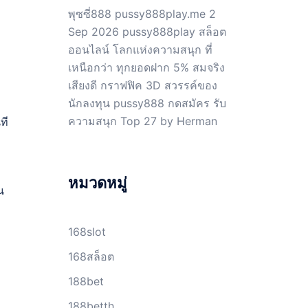
พุซซี่888 pussy888play.me 2
Sep 2026 pussy888play สล็อต
ออนไลน์ โลกแห่งความสนุก ที่
เหนือกว่า ทุกยอดฝาก 5% สมจริง
เสียงดี กราฟฟิค 3D สวรรค์ของ
นักลงทุน pussy888 กดสมัคร รับ
ความสนุก Top 27 by Herman
ที
หมวดหมู่
น
168slot
168สล็อต
188bet
188betth