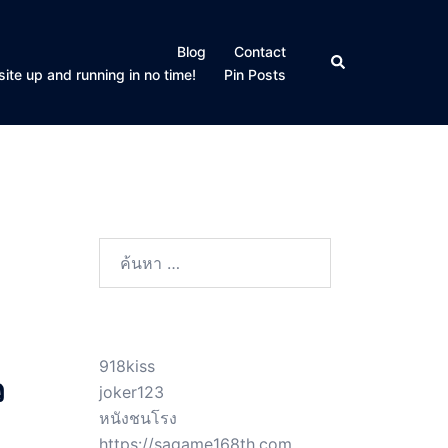
Blog
Contact
Search
ite up and running in no time!
Pin Posts
ค้นหา
สำหรับ:
918kiss
ว
joker123
หนังชนโรง
https://sagame168th.com