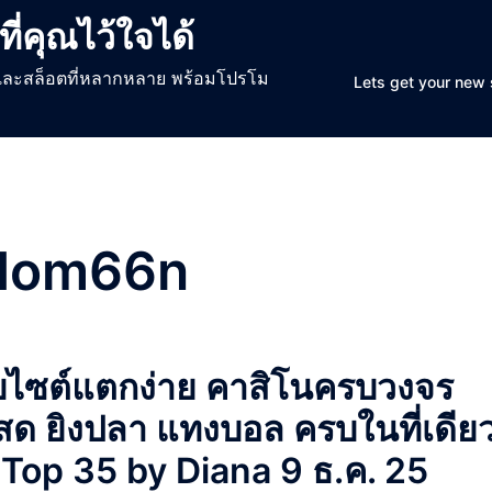
่คุณไว้ใจได้
า และสล็อตที่หลากหลาย พร้อมโปรโม
Lets get your new s
dom66n
บไซต์แตกง่าย คาสิโนครบวงจร
สด ยิงปลา แทงบอล ครบในที่เดีย
ี Top 35 by Diana 9 ธ.ค. 25