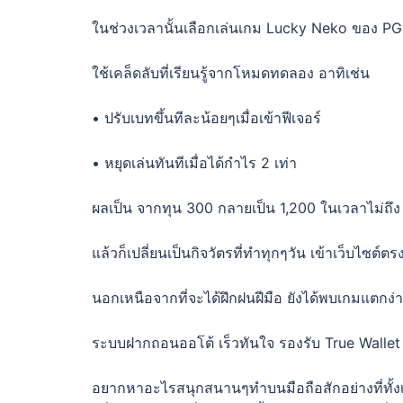
ในช่วงเวลานั้นเลือกเล่นเกม Lucky Neko ของ P
ใช้เคล็ดลับที่เรียนรู้จากโหมดทดลอง อาทิเช่น
• ปรับเบทขึ้นทีละน้อยๆเมื่อเข้าฟีเจอร์
• หยุดเล่นทันทีเมื่อได้กำไร 2 เท่า
ผลเป็น จากทุน 300 กลายเป็น 1,200 ในเวลาไม่ถึง
แล้วก็เปลี่ยนเป็นกิจวัตรที่ทำทุกๆวัน เข้าเว็บไซต
นอกเหนือจากที่จะได้ฝึกฝนฝีมือ ยังได้พบเกมแตกง
ระบบฝากถอนออโต้ เร็วทันใจ รองรับ True Wallet แ
อยากหาอะไรสนุกสนานๆทำบนมือถือสักอย่างที่ทั้งเ