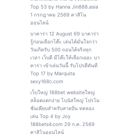
Top 53 by Hanna Jin888.asia
1 กรกฎาคม 2569 คาสิโน
ออนไลน์
บาคาร่า 12 August 69 บาคาร่า
รู้ก่อนเลือกโต๊ะ เล่นได้มั่นใจกว่า
วันเกิดรับ 500 ถอนได้จริงทุก
เวลา เว็บดี มีโต๊ะให้เลือกเยอะ บา
คาร่า เข้าเล่นวันนี้ รับโปรดีทันที
Top 17 by Marquita
sexy168c.com
เว็บใหญ่ 188bet websiteใหญ่
สล็อตแตกง่าย โบนัสใหญ่ โปรโม
ชั่นเพียบสำหรับสายปั่น ทดลอง
เล่น Top 4 by Joy
188bets4.com 29 ก.ค. 2569
คาสิโนออนไลน์