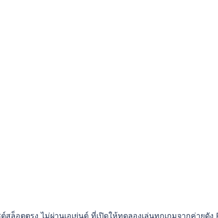
บไซต์สล็อตตรง ไม่ผ่านเอเย่นต์ ที่เปิดให้ทดลองเล่นทุกเกมจากค่ายดัง