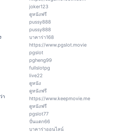
joker123
ดูหนังฟรี
pussy888
pussy888
ง
บาคาร่า168
https://www.pgslot.movie
pgslot
pgheng99
fullslotpg
live22
ดูหนัง
ดูหนังฟรี
ว่า
https://www.keepmovie.me
ดูหนังฟรี
pgslot77
ปั่นแตก66
บาคาร่าออนไลน์