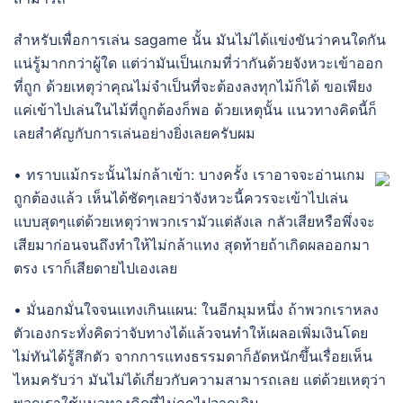
สำหรับเพื่อการเล่น sagame นั้น มันไม่ได้แข่งขันว่าคนใดกัน
แน่รู้มากกว่าผู้ใด แต่ว่ามันเป็นเกมที่ว่ากันด้วยจังหวะเข้าออก
ที่ถูก ด้วยเหตุว่าคุณไม่จำเป็นที่จะต้องลงทุกไม้ก็ได้ ขอเพียง
แค่เข้าไปเล่นในไม้ที่ถูกต้องก็พอ ด้วยเหตุนั้น แนวทางคิดนี้ก็
เลยสำคัญกับการเล่นอย่างยิ่งเลยครับผม
• ทราบแม้กระนั้นไม่กล้าเข้า: บางครั้ง เราอาจจะอ่านเกม
ถูกต้องแล้ว เห็นได้ชัดๆเลยว่าจังหวะนี้ควรจะเข้าไปเล่น
แบบสุดๆแต่ด้วยเหตุว่าพวกเรามัวแต่ลังเล กลัวเสียหรือพึ่งจะ
เสียมาก่อนจนถึงทำให้ไม่กล้าแทง สุดท้ายถ้าเกิดผลออกมา
ตรง เราก็เสียดายไปเองเลย
• มั่นอกมั่นใจจนแทงเกินแผน: ในอีกมุมหนึ่ง ถ้าพวกเราหลง
ตัวเองกระทั่งคิดว่าจับทางได้แล้วจนทำให้เผลอเพิ่มเงินโดย
ไม่ทันได้รู้สึกตัว จากการแทงธรรมดาก็อัดหนักขึ้นเรื่อยเห็น
ไหมครับว่า มันไม่ได้เกี่ยวกับความสามารถเลย แต่ด้วยเหตุว่า
พวกเราใช้แนวทางคิดที่ไม่ถูกไปจากเดิม