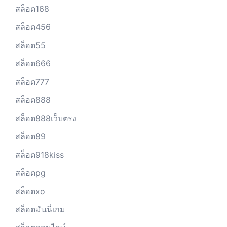
สล็อต168
สล็อต456
สล็อต55
สล็อต666
สล็อต777
สล็อต888
สล็อต888เว็บตรง
สล็อต89
สล็อต918kiss
สล็อตpg
สล็อตxo
สล็อตมันนี่เกม