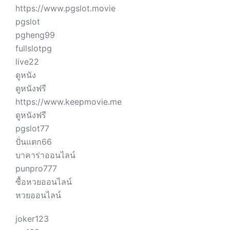
https://www.pgslot.movie
pgslot
pgheng99
fullslotpg
live22
ดูหนัง
ดูหนังฟรี
https://www.keepmovie.me
ดูหนังฟรี
pgslot77
ปั่นแตก66
บาคาร่าออนไลน์
punpro777
ซื้อหวยออนไลน์
หวยออนไลน์
joker123