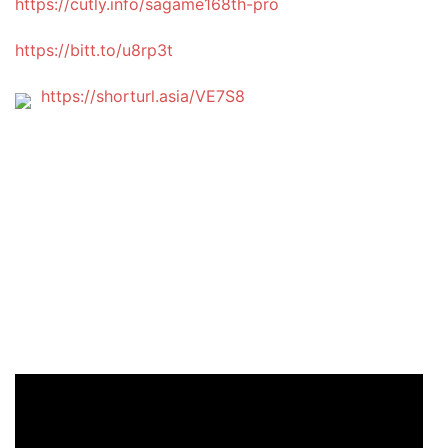
https://cutly.info/sagame168th-pro
https://bitt.to/u8rp3t
https://shorturl.asia/VE7S8