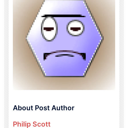
About Post Author
Philip Scott