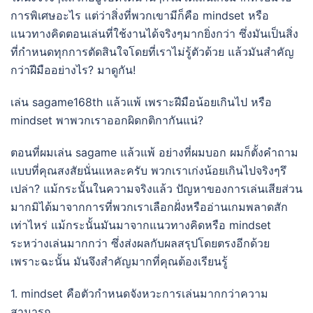
การพิเศษอะไร แต่ว่าสิ่งที่พวกเขามีก็คือ mindset หรือ
แนวทางคิดตอนเล่นที่ใช้งานได้จริงๆมากยิ่งกว่า ซึ่งมันเป็นสิ่ง
ที่กำหนดทุกการตัดสินใจโดยที่เราไม่รู้ตัวด้วย แล้วมันสำคัญ
กว่าฝีมืออย่างไร? มาดูกัน!
เล่น sagame168th แล้วแพ้ เพราะฝีมือน้อยเกินไป หรือ
mindset พาพวกเราออกผิดกติกากันแน่?
ตอนที่ผมเล่น sagame แล้วแพ้ อย่างที่ผมบอก ผมก็ตั้งคำถาม
แบบที่คุณสงสัยนั่นแหละครับ พวกเราเก่งน้อยเกินไปจริงๆรึ
เปล่า? แม้กระนั้นในความจริงแล้ว ปัญหาของการเล่นเสียส่วน
มากมิได้มาจากการที่พวกเราเลือกฝั่งหรืออ่านเกมพลาดสัก
เท่าไหร่ แม้กระนั้นมันมาจากแนวทางคิดหรือ mindset
ระหว่างเล่นมากกว่า ซึ่งส่งผลกับผลสรุปโดยตรงอีกด้วย
เพราะฉะนั้น มันจึงสำคัญมากที่คุณต้องเรียนรู้
1. mindset คือตัวกำหนดจังหวะการเล่นมากกว่าความ
สามารถ