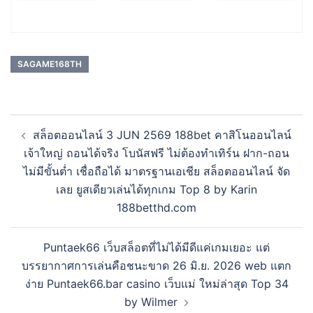
SAGAME168TH
Post
สล็อตออนไลน์ 3 JUN 2569 188bet คาสิโนออนไลน์
navigation
เจ้าใหญ่ ถอนได้จริง โบนัสฟรี ไม่ต้องทำเทิร์น ฝาก-ถอน
ไม่มีขั้นต่ำ เชื่อถือได้ มาตรฐานเอเชีย สล็อตออนไลน์ จัด
เลย ยูสเดียวเล่นได้ทุกเกม Top 8 by Karin
188betthd.com
Puntaek66 เว็บสล็อตที่ไม่ได้มีดีแค่เกมเยอะ แต่
บรรยากาศการเล่นคือชนะขาด 26 มิ.ย. 2026 web แตก
ง่าย Puntaek66.bar casino เว็บแม่ ใหม่ล่าสุด Top 34
by Wilmer