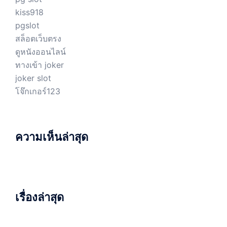
kiss918
pgslot
สล็อตเว็บตรง
ดูหนังออนไลน์
ทางเข้า joker
joker slot
โจ๊กเกอร์123
ความเห็นล่าสุด
เรื่องล่าสุด