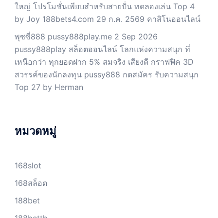
ใหญ่ โปรโมชั่นเพียบสำหรับสายปั่น ทดลองเล่น Top 4
by Joy 188bets4.com 29 ก.ค. 2569 คาสิโนออนไลน์
พุซซี่888 pussy888play.me 2 Sep 2026
pussy888play สล็อตออนไลน์ โลกแห่งความสนุก ที่
เหนือกว่า ทุกยอดฝาก 5% สมจริง เสียงดี กราฟฟิค 3D
สวรรค์ของนักลงทุน pussy888 กดสมัคร รับความสนุก
Top 27 by Herman
หมวดหมู่
168slot
168สล็อต
188bet
188betth