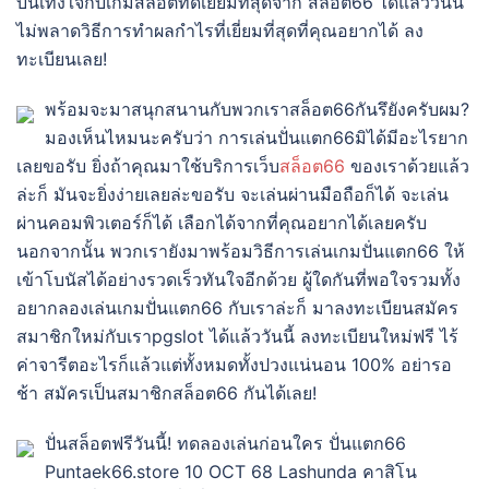
บันเทิงใจกับเกมสล็อตที่ดีเยี่ยมที่สุดจาก สล็อต66 ได้แล้ววันนี้
ไม่พลาดวิธีการทำผลกำไรที่เยี่ยมที่สุดที่คุณอยากได้ ลง
ทะเบียนเลย!
พร้อมจะมาสนุกสนานกับพวกเราสล็อต66กันรึยังครับผม?
มองเห็นไหมนะครับว่า การเล่นปั่นแตก66มิได้มีอะไรยาก
เลยขอรับ ยิ่งถ้าคุณมาใช้บริการเว็บ
สล็อต66
ของเราด้วยแล้ว
ล่ะก็ มันจะยิ่งง่ายเลยล่ะขอรับ จะเล่นผ่านมือถือก็ได้ จะเล่น
ผ่านคอมพิวเตอร์ก็ได้ เลือกได้จากที่คุณอยากได้เลยครับ
นอกจากนั้น พวกเรายังมาพร้อมวิธีการเล่นเกมปั่นแตก66 ให้
เข้าโบนัสได้อย่างรวดเร็วทันใจอีกด้วย ผู้ใดกันที่พอใจรวมทั้ง
อยากลองเล่นเกมปั่นแตก66 กับเราล่ะก็ มาลงทะเบียนสมัคร
สมาชิกใหม่กับเราpgslot ได้แล้ววันนี้ ลงทะเบียนใหม่ฟรี ไร้
ค่าจารีตอะไรก็แล้วแต่ทั้งหมดทั้งปวงแน่นอน 100% อย่ารอ
ช้า สมัครเป็นสมาชิกสล็อต66 กันได้เลย!
ปั่นสล็อตฟรีวันนี้! ทดลองเล่นก่อนใคร ปั่นแตก66
Puntaek66.store 10 OCT 68 Lashunda คาสิโน