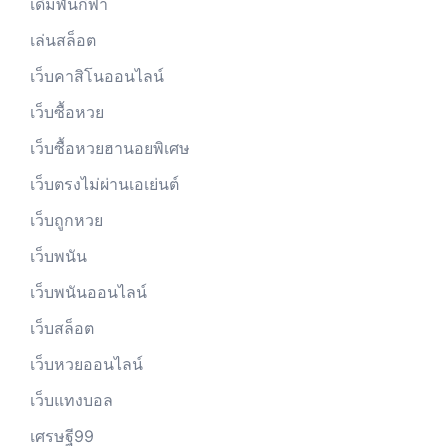
เดิมพันกีฬา
เล่นสล็อต
เว็บคาสิโนออนไลน์
เว็บซื้อหวย
เว็บซื้อหวยฮานอยพิเศษ
เว็บตรงไม่ผ่านเอเย่นต์
เว็บถูกหวย
เว็บพนัน
เว็บพนันออนไลน์
เว็บสล็อต
เว็บหวยออนไลน์
เว็บแทงบอล
เศรษฐี99