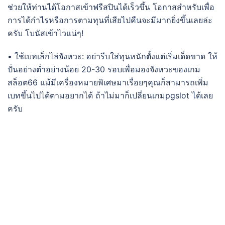
ช่วยให้ท่านได้โอกาสเข้าฟรีสปินได้เร็วขึ้น โอกาสสำหรับเพื่อ
การได้กำไรหรือการตามทุนที่เสียไปคืนจะมีมากยิ่งขึ้นเลยล่ะ
ครับ โบนัสเข้าไวแน่ๆ!
• ใช้เบทเล็กไล่จังหวะ: อย่ารีบใส่ทุนหนักตั้งแต่เริ่มเด็ดขาด ให้
ปั่นอย่างต่ำอย่างน้อย 20-30 รอบเพื่อมองจังหวะของเกม
สล็อต66 แม้มีเครื่องหมายพิเศษมาเรื่อยๆคุณก็สามารถเพิ่ม
เบทขึ้นไปได้ตามอยากได้ ถ้าไม่มาก็เปลี่ยนเกมpgslot ได้เลย
ครับ