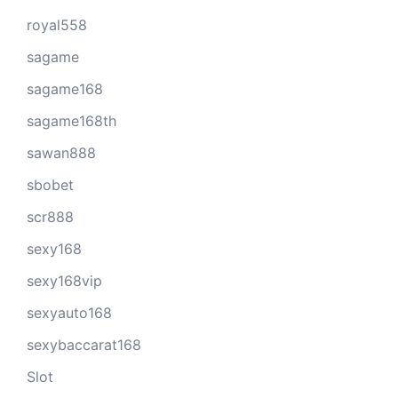
royal558
sagame
sagame168
sagame168th
sawan888
sbobet
scr888
sexy168
sexy168vip
sexyauto168
sexybaccarat168
Slot