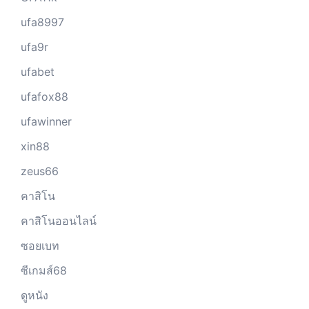
ufa8997
ufa9r
ufabet
ufafox88
ufawinner
xin88
zeus66
คาสิโน
คาสิโนออนไลน์
ซอยเบท
ซีเกมส์68
ดูหนัง