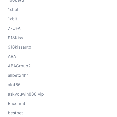
1xbet
1xbit
77UFA
918Kiss
918kissauto
ABA
ABAGroup2
allbet24hr
alot66
askyouwin888 vip
Baccarat
bestbet