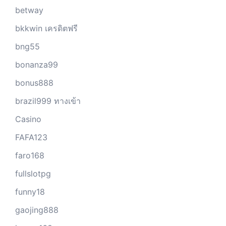
betway
bkkwin เครดิตฟรี
bng55
bonanza99
bonus888
brazil999 ทางเข้า
Casino
FAFA123
faro168
fullslotpg
funny18
gaojing888