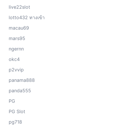
live22slot
lotto432 ทางเข้า
macau69
mars95
ngernn
okc4
p2vvip
panama888
panda555
PG
PG Slot
pg718