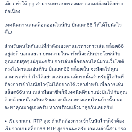
เดียว ทำให้ pg สามารถครอบครองตลาดเกมสล็อตได้อย่าง
ต่อเนื่อง
เทคนิคการเล่นสล็อตออนไลน์กับ ปั่นแตก66 ให้ได้โบนัสไว
ขึ้น!
สำหรับคนใดกันแน่ที่กำลังมองหาแนวทางการเล่น สล็อต66
อยู่ล่ะก็ บอกเลยว่า บทความในพาร์ทนี้จะเป็นประโยชน์กับ
คุณแบบสุดๆแน่ๆนะครับ การเล่นสล็อตออนไลน์ผ่านเว็บไซต์
ตรงไม่ผ่านเอเย่นต์กับ ปั่นแตก66 สล็อตนั้น จะมีผลให้คุณ
สามารถทำกำไรได้อย่างแน่นอน แม้กระนั้นสำหรับผู้ใดกันที่
ต้องการเข้าโบนัสไวๆไม่ได้อยากใช้เวลาสำหรับเพื่อการเล่น
สล็อต66นาน เหล่ามืออาชีพก็มีเทคนิคดีๆมาแบ่งปันให้กับคุณ
ด้วยด้วยเหมือนกันครับผม จะมีแนวทางแบบไหนบ้างนั้น ผม
จะพาคุณมาดูเองครับ หากพร้อมแล้วมาลุยกันเลยครับ!
• เริ่มจากเกม RTP สูง: ถ้าเกิดต้องการเข้าโบนัสไวๆก็จำต้อง
เริ่มจากเกมสล็อต66 RTP สูงก่อนนะครับ เกมเหล่านี้สามารถ