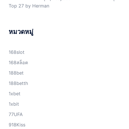
Top 27 by Herman
หมวดหมู่
168slot
168สล็อต
188bet
188betth
1xbet
1xbit
77UFA
918Kiss