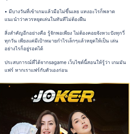
• มีบางวันที่เข้าเกมแล้วมือไม่ขึ้นเลย แทงอะไรก็พลาด
แนะนำว่าควรหยุดเล่นในทันทีไม่ต้องฝืน
สิ่งสำคัญอีกอย่างคือ รู้จักพอเพียง ไม่ต้องคอยจังหวะปังทุกวี่
ทุกวัน เพียงแค่มีเป้าหมายกำไรเล็กๆแล้วหยุดให้เป็น เล่น
อย่างไรก็อยู่รอดได้
ประสบการณ์ที่ได้จากsagame เว็บไซต์นี้สอนให้รู้ว่า เกมมัน
แฟร์ หากเราแฟร์กับตัวเองก่อน