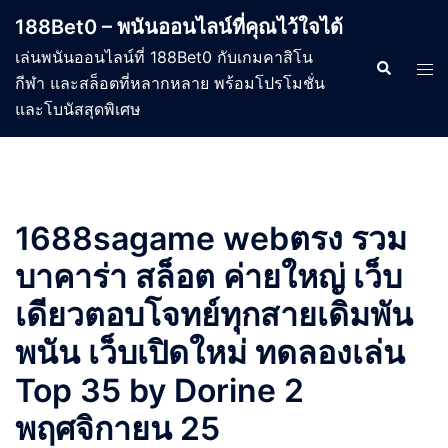
Skip
188Bet0 – พนันออนไลน์ที่คุณไว้ใจได้
to
เล่นพนันออนไลน์ที่ 188Bet0 กับเกมคาสิโน
content
Search
Tog
กีฬา และสล็อตที่หลากหลาย พร้อมโปรโมชั่น
men
และโบนัสสุดพิเศษ
1688sagame webตรง รวม
บาคาร่า สล็อต ค่ายใหญ่ เว็บ
เดียวตอบโจทย์ทุกสายเดิมพัน
พนัน เว็บเปิดใหม่ ทดลองเล่น
Top 35 by Dorine 2
พฤศจิกายน 25