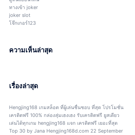
ทางเข้า joker
joker slot
โจ๊กเกอร์123
ความเห็นล่าสุด
เรื่องล่าสุด
Hengjing168 เกมสล็อต ที่ผู้เล่นชื่นชอบ ที่สุด โปรโมชั่น
เครดิตฟรี 100% กล่องสุ่มเฮงเฮง รับเครดิตฟรี ยูสเดียว
เล่นได้ทุกเกม hengjing168 แจก เครดิตฟรี เยอะที่สุด
Top 30 by Jana Hengjing168d.com 22 September