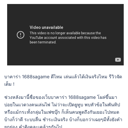
บาคาร่า 1688sagame ดีไหม เล่นแล้วได้เงินจริงไหม รีวิวจัด
เต็ม !
ช่วงหลังมานี้ชื่อของเว็บบาคาร่า 1688sagame โผล่ขึ้นมา
บ่อยในแวดวงคนเล่นไพ่ ไม่ว่าจะเปิดยูทูบ พบหัวข้อในพันทิป
หรือแม้กระทั้งกลุ่มในเฟซบุ๊ก ก็เห็นคนพูดถึงกันเยอะไปหมด
บ้างก็ว่าดี ระบบลื่น ชำระเงินจริง บ้างก็บอกว่าเฉยๆมีทั้งยังคำ
ยกย่อง คำติงคละเคล้าๆกันไป