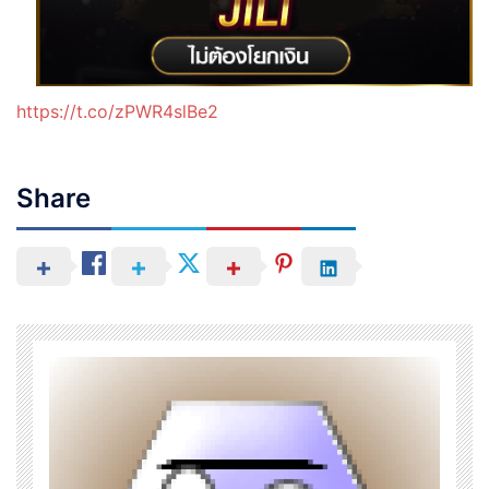
https://t.co/zPWR4slBe2
Share