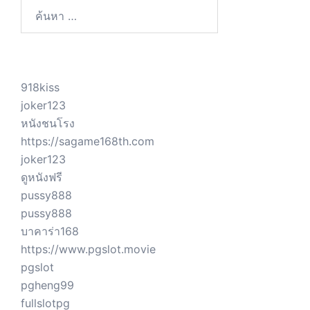
ค้นหา
สำหรับ:
918kiss
joker123
หนังชนโรง
https://sagame168th.com
joker123
ดูหนังฟรี
pussy888
pussy888
บาคาร่า168
https://www.pgslot.movie
pgslot
pgheng99
fullslotpg