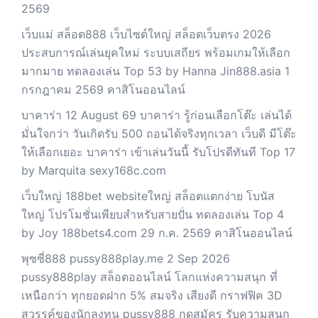
2569
เว็บแม่ สล็อต888 เว็บไซต์ใหญ่ สล็อตเว็บตรง 2026
ประสบการณ์เล่นยุคใหม่ ระบบเสถียร พร้อมเกมให้เลือก
มากมาย ทดลองเล่น Top 53 by Hanna Jin888.asia 1
กรกฎาคม 2569 คาสิโนออนไลน์
บาคาร่า 12 August 69 บาคาร่า รู้ก่อนเลือกโต๊ะ เล่นได้
มั่นใจกว่า วันเกิดรับ 500 ถอนได้จริงทุกเวลา เว็บดี มีโต๊ะ
ให้เลือกเยอะ บาคาร่า เข้าเล่นวันนี้ รับโปรดีทันที Top 17
by Marquita sexy168c.com
เว็บใหญ่ 188bet websiteใหญ่ สล็อตแตกง่าย โบนัส
ใหญ่ โปรโมชั่นเพียบสำหรับสายปั่น ทดลองเล่น Top 4
by Joy 188bets4.com 29 ก.ค. 2569 คาสิโนออนไลน์
พุซซี่888 pussy888play.me 2 Sep 2026
pussy888play สล็อตออนไลน์ โลกแห่งความสนุก ที่
เหนือกว่า ทุกยอดฝาก 5% สมจริง เสียงดี กราฟฟิค 3D
สวรรค์ของนักลงทุน pussy888 กดสมัคร รับความสนุก