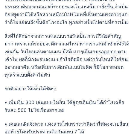
ธรรมชาติของเกมและก็ระบบของเว็บแห่งนี้มากยิ่งขึ้น จำเป็น
ต้องพูดว่ามิได้หวือหวาเหมือนโปรโมทที่เห็นตามเพจต่างๆแต่
ว่าก็ไม่แย่จนถึงขั้นฉ้อโกงอะไร ทุกอย่างเป็นไปตามที่ควรเป็น
สิ่งที่ได้ศึกษาจากการเล่นแบบรายวันเป็น การมีวินัยสำคัญ
มาก เพราะแม้ระบบจะดีมากแค่ไหน หากเราเล่นมั่วซั่วก็พังได้
เช่นกัน วันไหนเล่นตามแผน มีสติ เบาๆเดินเกมsagame ตาม
เค้าไพ่ ผลก็มักจะจบลงแบบกำไรติดมือ แต่ว่าวันไหนที่ใจร้อน
อยากเอาคืน หรือเพิ่มการเดิมพันแบบไม่คิด ก็มีโอกาสหมด
ทุนเร็วแบบตั้งตัวไม่ทัน
ยกตัวอย่างให้เห็นได้ชัดๆ:
• เพิ่มเงิน 300 เล่นแบบใจเย็น ใช้สูตรเดินเงิน ได้กำไรเฉลี่ย
วันละ 500 ไม่ใช่เรื่องยากเลย
• เคยเล่นผิดจังหวะ แทงสวนไพ่เพราะว่าคิดว่าไพ่คงจะเปลี่ยน
สุดท้ายโดนรับประทานติดกันแทบ 7 ไม้