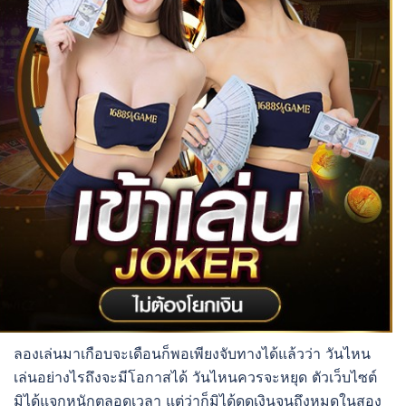
ลองเล่นมาเกือบจะเดือนก็พอเพียงจับทางได้แล้วว่า วันไหน
เล่นอย่างไรถึงจะมีโอกาสได้ วันไหนควรจะหยุด ตัวเว็บไซต์
มิได้แจกหนักตลอดเวลา แต่ว่าก็มิได้ดูดเงินจนถึงหมดในสอง