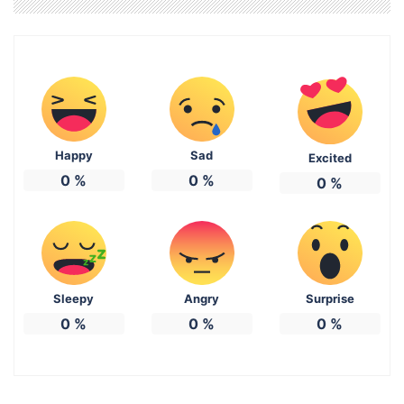
Happy
Sad
Excited
0
%
0
%
0
%
Sleepy
Angry
Surprise
0
%
0
%
0
%