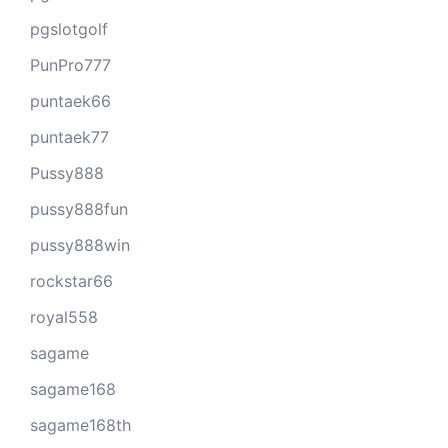
pgslotgolf
PunPro777
puntaek66
puntaek77
Pussy888
pussy888fun
pussy888win
rockstar66
royal558
sagame
sagame168
sagame168th