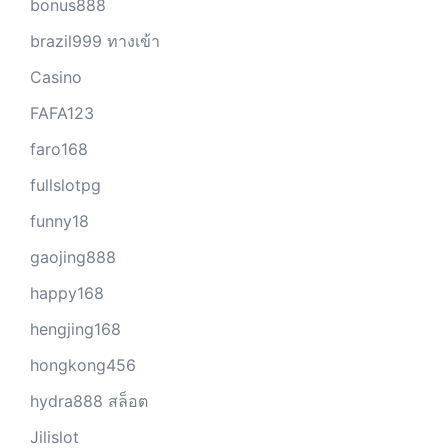
bonus888
brazil999 ทางเข้า
Casino
FAFA123
faro168
fullslotpg
funny18
gaojing888
happy168
hengjing168
hongkong456
hydra888 สล็อต
Jilislot