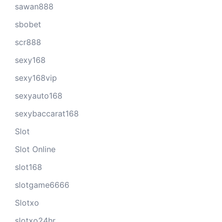
sawan888
sbobet
scr888
sexy168
sexy168vip
sexyauto168
sexybaccarat168
Slot
Slot Online
slot168
slotgame6666
Slotxo
slotxo24hr