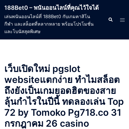
Skip
188Bet0 – พนันออนไลน์ที่คุณไว้ใจได้
to
เล่นพนันออนไลน์ที่ 188Bet0 กับเกมคาสิโน
content
Search
Tog
กีฬา และสล็อตที่หลากหลาย พร้อมโปรโมชั่น
men
และโบนัสสุดพิเศษ
เว็บเปิดใหม่ pgslot
websiteแตกง่าย ทำไมสล็อต
ถึงยังเป็นเกมยอดฮิตของสาย
ลุ้นกำไรในปีนี้ ทดลองเล่น Top
72 by Tomoko Pg718.co 31
กรกฎาคม 26 casino