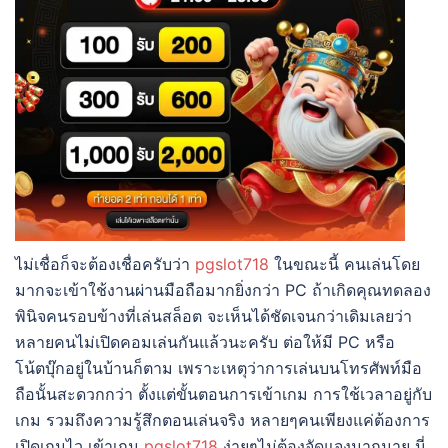
ไม่เชื่อก็จะต้องเชื่อครับว่า
pgslot718
ในขณะนี้ คนเล่นโดย
มากจะเข้าใช้งานผ่านมือถือมากยิ่งกว่า PC ถ้าเกิดคุณทดลอง
พินิจคนรอบข้างที่เล่นสล็อต จะเห็นได้ชัดเจนกว่าเดิมเลยว่า
หลายคนไม่เปิดคอมเล่นกันแล้วนะครับ ต่อให้มี PC หรือ
โน้ตบุ๊กอยู่ในบ้านก็ตาม เพราะเหตุว่าการเล่นบนโทรศัพท์มือ
ถือนั้นสะดวกกว่า ตั้งแต่ขั้นตอนการเข้าเกม การใช้เวลาอยู่กับ
เกม รวมถึงความรู้สึกตอนเล่นจริง หลายๆคนเพียงแค่ต้องการ
เปิดเกมไว เข้าเกม
pgslot718
ง่ายๆไม่ต้องจัดแจงมากมาย นี่