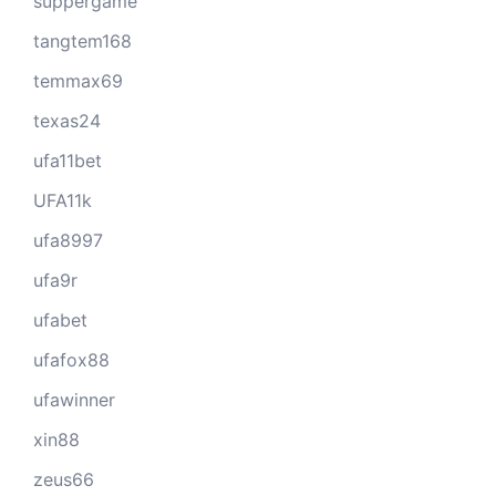
suppergame
tangtem168
temmax69
texas24
ufa11bet
UFA11k
ufa8997
ufa9r
ufabet
ufafox88
ufawinner
xin88
zeus66