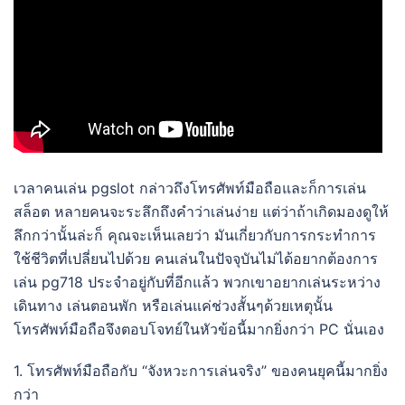
เวลาคนเล่น pgslot กล่าวถึงโทรศัพท์มือถือและก็การเล่น
สล็อต หลายคนจะระลึกถึงคำว่าเล่นง่าย แต่ว่าถ้าเกิดมองดูให้
ลึกกว่านั้นล่ะก็ คุณจะเห็นเลยว่า มันเกี่ยวกับการกระทำการ
ใช้ชีวิตที่เปลี่ยนไปด้วย คนเล่นในปัจจุบันไม่ได้อยากต้องการ
เล่น pg718 ประจำอยู่กับที่อีกแล้ว พวกเขาอยากเล่นระหว่าง
เดินทาง เล่นตอนพัก หรือเล่นแค่ช่วงสั้นๆด้วยเหตุนั้น
โทรศัพท์มือถือจึงตอบโจทย์ในหัวข้อนี้มากยิ่งกว่า PC นั่นเอง
1. โทรศัพท์มือถือกับ “จังหวะการเล่นจริง” ของคนยุคนี้มากยิ่ง
กว่า