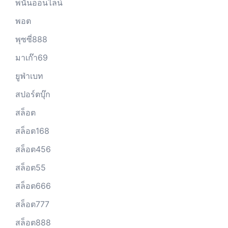
พนันออนไลน์
พอต
พุซซี่888
มาเก๊า69
ยูฟ่าเบท
สปอร์ตบุ๊ก
สล็อต
สล็อต168
สล็อต456
สล็อต55
สล็อต666
สล็อต777
สล็อต888