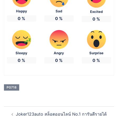
Happy
Sad
Excited
0
%
0
%
0
%
Sleepy
Angry
Surprise
0
%
0
%
0
%
PG718
Post
Joker123auto สล็อตออนไลน์ No.1 การันตีรายได้
navigation