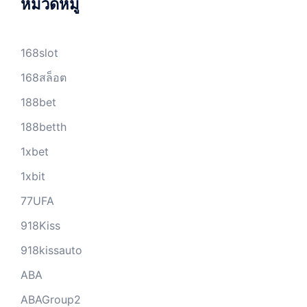
หมวดหมู่
168slot
168สล็อต
188bet
188betth
1xbet
1xbit
77UFA
918Kiss
918kissauto
ABA
ABAGroup2