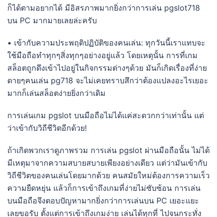
ก็ได้ตามอยากได้ มีอิสรภาพมากยิ่งกว่าการเล่น pgslot718
บน PC มากมายเลยล่ะครับ
• เข้ากับความประพฤติปฏิบัติของคนเล่น: ทุกวันนี้เราแทบจะ
ใช้มือถือทำทุกๆสิ่งทุกๆอย่างอยู่แล้ว โดยเหตุนั้น การที่เกม
สล็อตถูกดึงเข้าไปอยู่ในกิจกรรมต่างๆด้วย มันก็เกิดเรื่องที่ง่าย
ดายๆคนเล่น pg718 จะไม่เคยทราบสึกว่าต้องแปลงอะไรเยอะ
มากก็เล่นสล็อตง่ายยิ่งกว่าเดิม
การเล่นเกม pgslot บนมือถือไม่ได้แค่สะดวกกว่าเท่านั้น แต่
ว่าเข้ากับวิถีชีวิตอีกด้วย!
ถ้าเกิดพวกเราดูภาพรวม การเล่น pgslot ผ่านมือถือนั้น ไม่ได้
มีเหตุมาจากความสบายสบายเพียงอย่างเดียว แต่ว่ามันเข้ากับ
วิถีชีวิตของคนเล่นโดยมากด้วย คนสมัยใหม่ต้องการความเร็ว
ความยืดหยุ่น แล้วก็การเข้าถึงเกมที่ง่ายไม่ซับซ้อน การเล่น
บนมือถือจึงตอบปัญหามากยิ่งกว่าการเล่นบน PC เยอะแยะ
เลยขอรับ ตั้งแต่การเข้าถึงเกมง่าย เล่นได้ทุกที่ ไปจนกระทั่ง