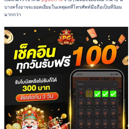
บางครั้งอาจจะยอดเยี่ยมในเหตุผลที่โทรศัพท์มือถือเป็นที่นิยม
มากกว่า