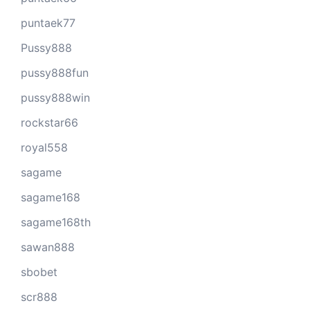
puntaek77
Pussy888
pussy888fun
pussy888win
rockstar66
royal558
sagame
sagame168
sagame168th
sawan888
sbobet
scr888