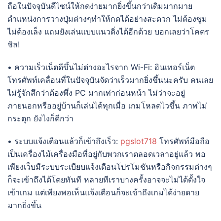
ถือในปัจจุบันดีไซน์ให้กดง่ายมากยิ่งขึ้นกว่าเดิมมากมาย
ตำแหน่งการวางปุ่มต่างๆทำให้กดได้อย่างสะดวก ไม่ต้องซูม
ไม่ต้องเล็ง แถมยังเล่นแบบแนวดิ่งได้อีกด้วย บอกเลยว่าโคตร
ชิล!
• ความเร็วเน็ตดีขึ้นไม่ต่างอะไรจาก Wi-Fi: อินเทอร์เน็ต
โทรศัพท์เคลื่อนที่ในปัจจุบันจัดว่าเร็วมากยิ่งขึ้นนะครับ คนเลย
ไม่รู้จักสึกว่าต้องพึ่ง PC มากเท่าก่อนหน้า ไม่ว่าจะอยู่
ภายนอกหรืออยู่บ้านก็เล่นได้ทุกเมื่อ เกมโหลดไวขึ้น ภาพไม่
กระตุก ยังไงก็ดีกว่า
• ระบบแจ้งเตือนแล้วก็เข้าถึงเร็ว:
pgslot718
โทรศัพท์มือถือ
เป็นเครื่องไม้เครื่องมือที่อยู่กับพวกเราตลอดเวลาอยู่แล้ว พอ
เพียงเว็บมีระบบระเบียบแจ้งเตือนโปรโมชันหรือกิจกรรมต่างๆ
ก็จะเข้าถึงได้โดยทันที หลายทีเราบางครั้งอาจจะไม่ได้ตั้งใจ
เข้าเกม แต่เพียงพอเห็นแจ้งเตือนก็จะเข้าถึงเกมได้ง่ายดาย
มากยิ่งขึ้น