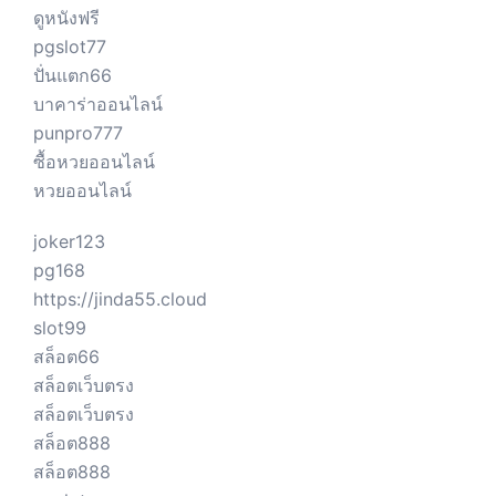
ดูหนังฟรี
pgslot77
ปั่นแตก66
บาคาร่าออนไลน์
punpro777
ซื้อหวยออนไลน์
หวยออนไลน์
joker123
pg168
https://jinda55.cloud
slot99
สล็อต66
สล็อตเว็บตรง
สล็อตเว็บตรง
สล็อต888
สล็อต888