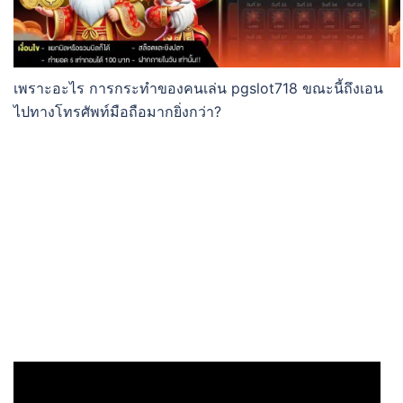
เพราะอะไร การกระทำของคนเล่น pgslot718 ขณะนี้ถึงเอน
ไปทางโทรศัพท์มือถือมากยิ่งกว่า?