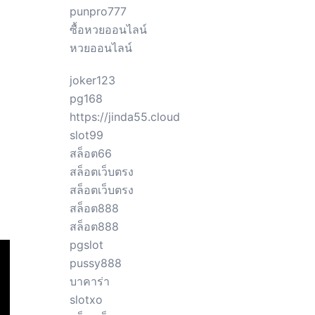
punpro777
ซื้อหวยออนไลน์
หวยออนไลน์
joker123
pg168
https://jinda55.cloud
slot99
สล็อต66
สล็อตเว็บตรง
สล็อตเว็บตรง
สล็อต888
สล็อต888
pgslot
pussy888
บาคาร่า
slotxo