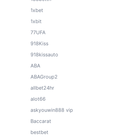
1xbet
1xbit
77UFA
918Kiss
918kissauto
ABA
ABAGroup2
allbet24hr
alot66
askyouwin888 vip
Baccarat
bestbet