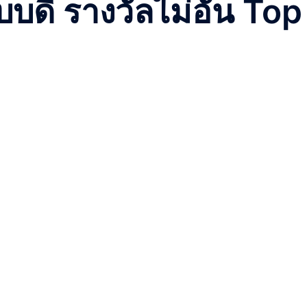
บดี รางวัลไม่อั้น Top