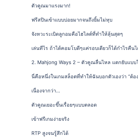
ตัวคูณมาแรงมาก!
ฟรีสปินเข้าแบบบ่อยมากจนถึงยิ้มไม่หุบ
จังหวะระเบิดลูกอมคือไฮไลต์ที่ทำให้ลุ้นสุดๆ
เล่นทีไร ถ้าได้คอมโบดีๆแค่รอบเดียวก็ได้กำไรคืนได้
2. Mahjong Ways 2 – ตัวคูณลื่นไหล แตกยับแบบไ
นี่คือหนึ่งในเกมสล็อตที่ทำให้ฉันบอกตัวเองว่า “ต้อง
เนื่องจากว่า…
ตัวคูณเยอะขึ้นเรื่อยๆแบบตลอด
เข้าฟรีเกมง่ายจริง
RTP สูงจนรู้สึกได้