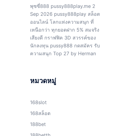
พุซซี่888 pussy888play.me 2
Sep 2026 pussy888play สล็อต
ออนไลน์ โลกแห่งความสนุก ที่
เหนือกว่า ทุกยอดฝาก 5% สมจริง
เสียงดี กราฟฟิค 3D สวรรค์ของ
นักลงทุน pussy888 กดสมัคร รับ
ความสนุก Top 27 by Herman
หมวดหมู่
168slot
168สล็อต
188bet
188betth