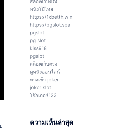
สล็อตเว็บตรง
หนังโป๊ไทย
https://1xbetth.win
https://pgslot.spa
pgslot
pg slot
kiss918
pgslot
สล็อตเว็บตรง
ดูหนังออนไลน์
ทางเข้า joker
joker slot
โจ๊กเกอร์123
ความเห็นล่าสุด
าย