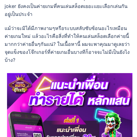
joker ยังคงเป็นค่ายเกมที่คนเล่นสล็อตเยอะแยะเลือกเล่นกัน
อยู่เป็นประจำ
แม้ว่าจะมิได้มีภาพงามๆหรือระบบสลับซับซ้อนอะไรเหมือน
ค่ายเกมใหม่ แล้วอะไรคือสิ่งที่ทำให้คนเล่นสล็อตเลือกค่ายนี้
มากกว่าค่ายอื่นๆกันแน่? ในเนื้อหานี้ ผมจะพาคุณมาดูเลยว่า
จุดแข็งของโจ๊กเกอร์ที่ค่ายเกมอื่นบางทีก็อาจจะไม่มีเป็นยังไง
บ้าง?