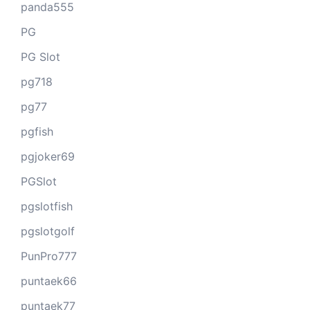
panda555
PG
PG Slot
pg718
pg77
pgfish
pgjoker69
PGSlot
pgslotfish
pgslotgolf
PunPro777
puntaek66
puntaek77