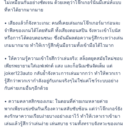
ไม่เหมือนกันอย่างชัดเจน ด้วยเหตุว่าโจ๊กเกอร์นั้นมีเสน่ห์แบบ
ที่หาได้ยากมากมาย
• เสียงแล้วก็จังหวะเกม: คนที่เคยเล่นเกมโจ๊กเกอร์มาก่อนจะ
จำฟีลของเกมได้โดยทันที ทั้งเสียงตอนสปิน จังหวะเข้าโบนัส
หรือการโต้ตอบตอนชนะ ซึ่งมันมีผลต่อความรู้สึกระหว่างเล่น
เกมมากมาย ทำให้เรารู้สึกคุ้นมือรวมทั้งเข้ามือได้ไวมาก
• ให้ความรู้ความเข้าใจสึกว่าเล่นจริง: สล็อตยุคสมัยใหม่ชอบ
เพียรพยายามใส่เอฟเฟกต์ แสง และก็อนิเมชันจัดเต็ม แต่
joker123auto กลับย้ำจังหวะการเล่นมากกว่า ทำให้พวกเรา
รู้สึกว่าพวกเรากำลังอยู่กับเกมจริงๆไม่ใช่แค่โชว์ระบบอย่าง
กับค่ายเกมอื่นๆอีกด้วย
• ความคลาสสิกของเกม: ในตอนที่ค่ายเกมหลายค่าย
พากเพียรแข่งขันกันเรื่องความสลับซับซ้อน แต่ว่าโจ๊กเกอร์ยัง
คงรักษาความเรียบง่ายบางอย่างเอาไว้ ทำให้เวลาเราเข้ามา
เล่นแล้วรู้สึกว่าเล่นง่าย เล่นสบาย รวมทั้งทราบจังหวะของเกม