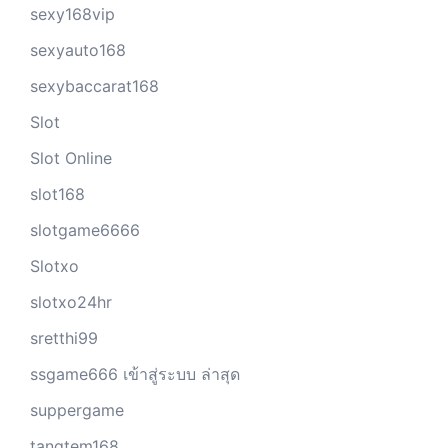
sexy168vip
sexyauto168
sexybaccarat168
Slot
Slot Online
slot168
slotgame6666
Slotxo
slotxo24hr
sretthi99
ssgame666 เข้าสู่ระบบ ล่าสุด
suppergame
tangtem168