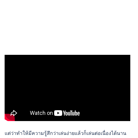
แต่ว่าทำให้มีความรู้สึกว่าเล่นง่ายแล้วก็เล่นต่อเนื่องได้นาน