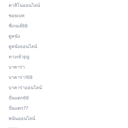
คาสิโนออนไลน์
ซอยเบท
ซีเกมส์68
ดูหนัง
ดูหนังออนไลน์
ทางเข้าpg
บาคาร่า
บาคาร่า168
บาคาร่าออนไลน์
ปั่นแตก66
ปั่นแตก77
พนันออนไลน์