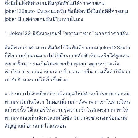
ซึ่งนี่เป็นสิ่งที่ค่ายเกมอื่นๆยังทำไม่ได้ราวค่ายเกม
joker123auto นั่นเองนะครับ ซึ่งนี่คือหนึ่งในข้อดีที่ค่ายเกม
joker มี แต่ค่ายเกมอื่นมีไม่เท่านั่นเอง
1. Joker123 มีจังหวะเกมที่ “ขวานผ่าซาก” มากกว่าค่ายอื่น
สิ่งที่พวกเราสามารถสัมผัสได้ในทันทีจากเกม joker123auto
ก็คือ เกมจำนวนมากไม่ได้มีระบบสลับซับซ้อนหรือใส่ลูกเล่น
หลายชั้นมากจนเกินไปเลยขอรับ ทุกอย่างดูกระจ่างแจ้ง
เข้าใจง่าย ขวานผ่าซากมากยิ่งกว่าค่ายอื่น รวมทั้งทำให้พวก
เราจับจังหวะเกมได้เร็วขึ้นด้วย
• อ่านเกมได้ง่ายยิ่งกว่า: สล็อตยุคใหม่มักจะใส่ระบบเยอะจน
พวกเราไม่มั่นใจว่า ในตอนนี้เกมกำลังพาพวกเราไปทางไหน
แม้กระนั้นโจ๊กเกอร์ให้ความรู้ความเข้าใจสึกตรงกว่า ทำให้
พวกเรามองเห็นจังหวะเกมได้ชัด ไม่ว่าจะช่วงนิ่งหรือตอนมี
สัญญาณก็อ่านเกมได้แน่นอน